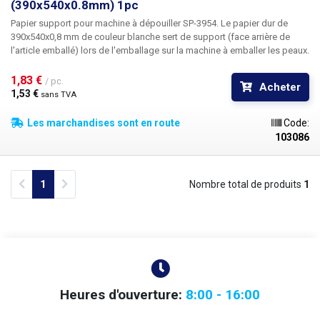
(390x540x0.8mm) 1pc
Papier support pour machine à dépouiller SP-3954. Le papier dur de
390x540x0,8 mm
de couleur blanche sert de support (face arrière de
l'article emballé) lors de l'emballage sur la machine à emballer les peaux.
En combinaison avec le film plat LDPE, le papier crée un emballage de
produit d'aspect professionnel.
Le papier est enduit d'une couche de PE
1,83 € 
/ pc.
Acheter
sur une face, ce qui garantit un emballage de qualité et augmente la
1,53 € 
sans TVA
durabilité de la couche de papier.
Les marchandises sont en route
Code:
103086
Previous
Next
1
Nombre total de produits
1
Heures d'ouverture:
8:00 - 16:00