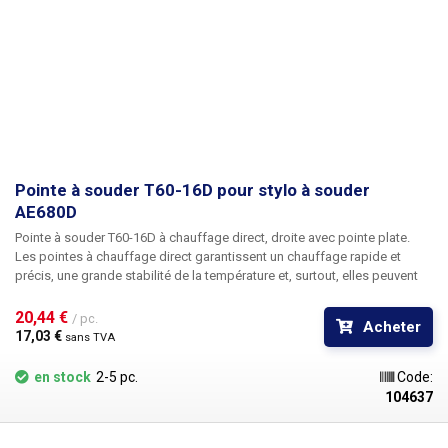
Pointe à souder T60-16D pour stylo à souder
AE680D
Pointe à souder T60-16D à chauffage direct, droite avec pointe plate.
Les pointes à chauffage direct garantissent un chauffage rapide et
précis, une grande stabilité de la température et, surtout, elles peuvent
réagir très rapidement aux changements de charge de la pointe lors du
brasage de grandes surfaces en cuivre sur des circuits imprimés, des
20,44 € 
/ pc.
Acheter
connecteurs ou des fils de gros calibre. Le corps de la panne est en
17,03 € 
sans TVA
acier inoxydable, la pointe en cuivre est revêtue de chrome par
électrolyse.
Attention, les pannes T60 sont exclusivement destinées aux
en stock
2-5 pc.
Code:
postes de soudure ATETOOL. Les pannes T60 et T80 ne sont pas
104637
compatibles entre elles.
Dimensions : 124x8mm
Contenu du paquet :
1pc T60-16D tip