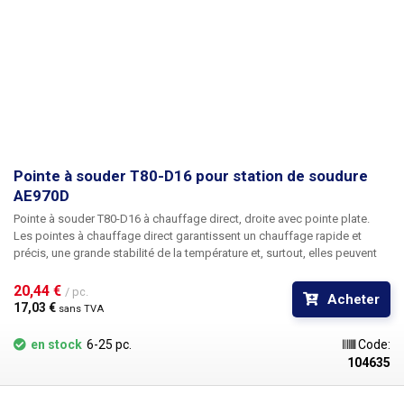
Pointe à souder T80-D16 pour station de soudure
AE970D
Pointe à souder T80-D16 à chauffage direct, droite avec pointe plate.
Les pointes à chauffage direct garantissent un chauffage rapide et
précis, une grande stabilité de la température et, surtout, elles peuvent
réagir très rapidement aux changements de charge de la pointe lors du
brasage de grandes surfaces en cuivre sur des circuits imprimés, des
20,44 € 
/ pc.
Acheter
connecteurs ou des fils de gros calibre. Le corps de la panne est en
17,03 € 
sans TVA
acier inoxydable, la pointe en cuivre est électrodéposée avec du chrome.
Attention, les pannes T80 sont exclusivement destinées aux postes de
en stock
6-25 pc.
Code:
soudure ATETOOL. Les pannes T60 et T80 ne sont pas compatibles
104635
entre elles.
Dimensions : 98x6mm
Contenu du paquet :
1pc T80-D16 tip