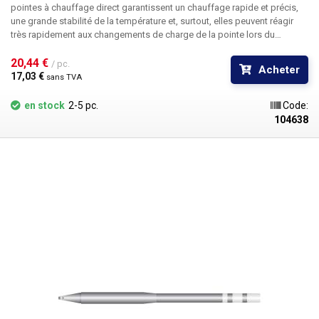
pointes à chauffage direct garantissent un chauffage rapide et précis,
une grande stabilité de la température et, surtout, elles peuvent réagir
très rapidement aux changements de charge de la pointe lors du
brasage de grandes surfaces en cuivre sur des circuits imprimés, des
connecteurs ou des fils de gros calibre. Le corps de la panne est en
20,44 € 
/ pc.
Acheter
acier inoxydable, la pointe en cuivre est revêtue de chrome par
17,03 € 
sans TVA
électrolyse.
Attention, les pannes T60 sont exclusivement destinées aux
postes de soudure ATETOOL. Les pannes T60 et T80 ne sont pas
en stock
2-5 pc.
Code:
compatibles entre elles.
Dimensions : 124x8mm
Contenu du paquet :
104638
1pc T60-2C tip