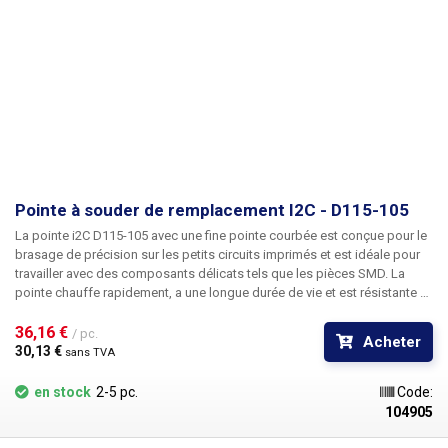
Pointe à souder de remplacement I2C - D115-105
La
pointe i2C D115-105
avec une fine pointe courbée est conçue pour le
brasage de précision sur les petits circuits imprimés et est idéale pour
travailler avec des composants délicats tels que les pièces SMD. La
pointe chauffe rapidement, a une longue durée de vie et est résistante à
l'oxydation. Elle est facile à étamer, transfère rapidement la chaleur et
rétablit rapidement la température souhaitée. La conception "plug and
36,16 € 
/ pc.
Acheter
play" permet une utilisation facile et rapide et augmente l'efficacité du
30,13 € 
sans TVA
travail. La pointe convient à une variété d'utilisations et à une large
gamme d'applications. La pointe a une longueur de 3,0 mm et une
en stock
2-5 pc.
Code:
largeur de 0,5 mm. Elle est fabriquée en alliage de haute qualité, ce qui
104905
garantit une longue durée de vie. La pointe est compatible avec la
station de soudure - i2C-2SCNi ESD Emballage : 1 pièce