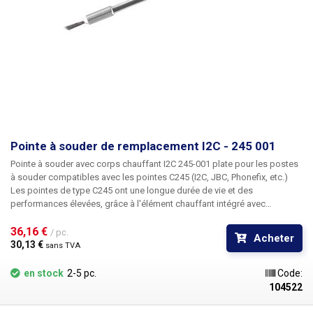
Pointe à souder de remplacement I2C - 245 001
Pointe à souder avec corps chauffant I2C 245-001 plate pour les postes
à souder compatibles avec les pointes C245 (I2C, JBC, Phonefix, etc.)
Les pointes de type C245 ont une longue durée de vie et des
performances élevées, grâce à l'élément chauffant intégré avec
détection directe de la température, le chauffage de la pointe est
immédiat et très précis. La station de soudage peut détecter la
36,16 € 
/ pc.
Acheter
température de la panne en temps réel et réguler la puissance de
30,13 € 
sans TVA
manière à ce que la température soit toujours stable et ne baisse pas
pendant le soudage, lorsque la panne est refroidie en touchant la
en stock
2-5 pc.
Code:
surface de soudage. Les pointes conviennent à la soudure avec de
104522
l'étain avec ou sans plomb. Le corps de la panne est en acier inoxydable
AISI304 et la panne en cuivre est chromée par électrolyse. À l'intérieur de