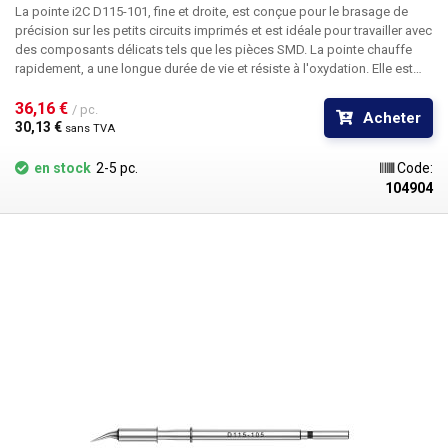
La pointe i2C D115-101
, fine et droite, est conçue pour le brasage de
précision sur les petits circuits imprimés et est idéale pour travailler avec
des composants délicats tels que les pièces SMD. La pointe chauffe
rapidement, a une longue durée de vie et résiste à l'oxydation. Elle est
facile à étamer, transfère rapidement la chaleur et rétablit rapidement la
température souhaitée. La conception "plug and play" permet une
36,16 € 
/ pc.
Acheter
utilisation facile et rapide et augmente l'efficacité du travail. La pointe
30,13 € 
sans TVA
convient à une variété d'utilisations et à une large gamme d'applications.
La pointe a une longueur de 2,0 mm et une largeur de 0,3 mm. Elle est
en stock
2-5 pc.
Code:
fabriquée en alliage de haute qualité, ce qui garantit une longue durée de
104904
vie. La pointe est compatible avec la station de soudure - i2C-2SCNi ESD
Emballage : 1 pièce