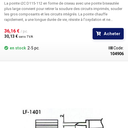
La pointe i2C D115-112 en forme de ciseau
avec une pointe biseautée
plus large convient pour retirer la soudure des circuits imprimés, souder
les gros composants et les circuits intégrés. La pointe chauffe
rapidement, a une longue durée de vie, résiste à l'oxydation et ne
contient pas de plomb. Elle est facile à étamer, transfère rapidement la
chaleur et rétablit rapidement la température souhaitée. La conception
36,16 € 
/ pc.
Acheter
"plug and play" la rend facile et rapide à utiliser et augmente l'efficacité
30,13 € 
sans TVA
du travail. La pointe convient à une large gamme d'applications. La
pointe a une longueur de 3,5 mm et une largeur de 0,8 mm. Elle est
en stock
2-5 pc.
Code:
fabriquée dans un alliage de haute qualité qui garantit une longue durée
104906
de vie. La pointe est compatible avec la station de soudure - i2C-2SCNi
ESD Emballage : 1 pièce