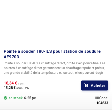
Pointe à souder T80-ILS pour station de soudure
AE970D
Pointe à souder T80-ILS à chauffage direct, droite avec pointe fine.
Les
pointes à chauffage direct garantissent un chauffage rapide et précis,
une grande stabilité de la température et, surtout, elles peuvent réagir
très rapidement aux changements de charge de la pointe lors du
brasage de grandes surfaces en cuivre sur des circuits imprimés, des
18,34 € 
/ pc.
Acheter
connecteurs ou des fils de grande section. Le corps de la panne est en
15,28 € 
sans TVA
acier inoxydable, la pointe en cuivre est revêtue de chrome par
électrolyse.
Attention, les pannes T80 sont exclusivement destinées aux
en stock
6-25 pc.
Code:
postes de soudure ATETOOL. Les pannes T60 et T80 ne sont pas
104633
compatibles entre elles.
Dimensions : 98x6mm
Contenu du paquet :
1pc
T80-ILS tip