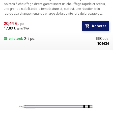
pointes à chauffage direct garantissent un chauffage rapide et précis,
une grande stabilité de la température et, surtout, une réaction très
rapide aux changements de charge de la pointe lors du brasage de
grandes surfaces en cuivre sur des circuits imprimés, des connecteurs
ou des fils de gros calibre. Le corps de la panne est en acier inoxydable,
20,44 € 
/ pc.
Acheter
la pointe en cuivre est revêtue de chrome par électrolyse.
Attention, les
17,03 € 
sans TVA
pannes T60 sont exclusivement destinées aux postes de soudure
ATETOOL. Les pannes T60 et T80 ne sont pas compatibles entre elles.
en stock
2-5 pc.
Code:
Dimensions : 124x8mm
Contenu du paquet :
1pc T60-I tip
104636