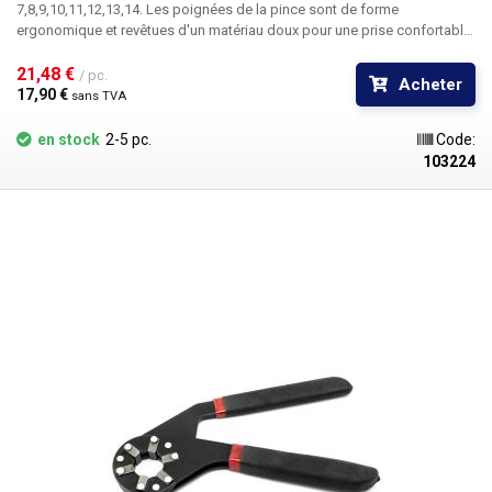
7,8,9,10,11,12,13,14. Les poignées de la pince sont de forme
ergonomique et revêtues d'un matériau doux pour une prise confortable
pendant le travail. Les
six pinces répartissent la force de manière
uniforme sur l'écrou
21,48 € 
, les pinces sont en acier, le manche est en
/ pc.
Acheter
polypropylène.
Par rapport à un jeu de clés, ces pinces sont plus légères
17,90 € 
sans TVA
et permettent de gagner de la place dans votre boîte à outils.
en stock
2-5 pc.
Code:
103224