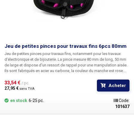
Jeu de petites pinces pour travaux fins 6pcs 80mm
Jeu de petites pinces pour travaux fins, notamment pour les travaux
d'électronique et de bijouterie. La pince mesure 80 mm de long, 50 mm
de large et dispose d'un ressort de rappel pour une manipulation aisée.
Ils sont fabriqués en acier au carbone, la couleur du manche est rose.
Les pinces sont logées dans une pochette zippée très pratique.
Dans la
mallette, vous trouverez
33,54 € 
pinces rondes pinces à bouts courbes pinces
/ pc.
Acheter
plates pinces à becs plats pinces à fendre pince coupante plate
27,95 € 
sans TVA
en stock
6-25 pc.
Code:
101637