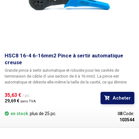
HSC8 16-4 6-16mm2 Pince à sertir automatique
creuse
Grande pince à sertir automatique et robuste pour les cavités de
terminaison de câble d' une section de 6 à 16 mm2.
La pince est
automatique et détecte elle-même la taille de la cavité, ce qui élimine
tout réglage fastidieux de la pince. Après le sertissage, une connexion
très serrée de la cavité avec le conducteur est formée, grâce à la
35,63 € 
/ pc.
Acheter
conception sophistiquée de la pince, il n'y a pas d'erreurs dues à une
29,69 € 
sans TVA
utilisation incorrecte ou imprécise. La pince à sertir fournit une force de
sertissage élevée sous une légère compression, ce qui réduit la fatigue
en stock
plus de 25 pc.
Code:
en cas d'utilisation répétée. Les poignées caoutchoutées sont de forme
103544
ergonomique pour une prise en main confortable même lors d'un travail
prolongé, les mâchoires sont en acier durable, les pinces conviennent à
un usage quotidien et à un usage intensif.
Les mâchoires de la pince à