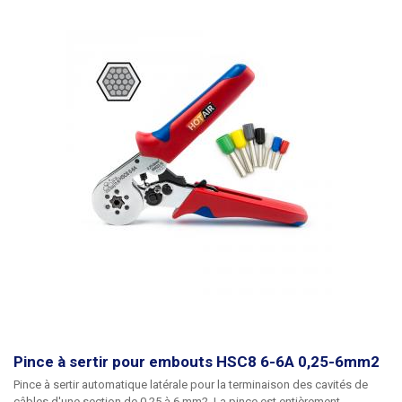
formant une cavité au profil carré avec des coins légèrement arrondis et
les mâchoires hexagonales sertissant un profil hexagonal à rond. En
général, nous choisissons la forme de la cavité résultante en fonction du
type de trou dans le collier pour la cavité (rond ou plat).
Les douilles de
terminaison doivent être utilisées partout où le conducteur est fixé sans
soudure, c'est-à-dire sous la vis : boîtes à bornes, tableaux de
distribution, fils mobiles (rallonges), etc. La pince à sertir latérale
automatique HSC8 6-6 convient aux manchons de terminaison de câbles
isolés et non isolés d'une section de 0,25 à 6 mm2 (diamètre de 0,55 à
2,76 mm) Poids de la pince : 0,39kg
Pince à sertir pour embouts HSC8 6-6A 0,25-6mm2
Pince à sertir automatique latérale pour la terminaison des cavités de
câbles
d'
une section de 0,25 à 6 mm2.
La pince est entièrement