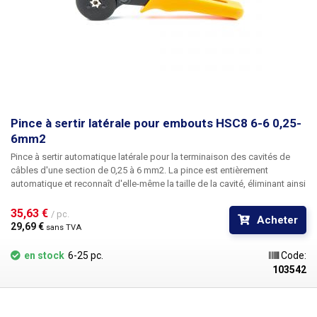
Pince à sertir latérale pour embouts HSC8 6-6 0,25-
6mm2
Pince à sertir automatique latérale pour la terminaison des cavités de
câbles
d'
une section de 0,25 à 6 mm2.
La pince est entièrement
automatique et reconnaît d'elle-même la taille de la cavité, éliminant ainsi
tout réglage prolongé de la pince. Après le sertissage, une connexion
très serrée de la cavité avec le conducteur est formée, grâce à la
35,63 € 
/ pc.
Acheter
conception sophistiquée de la pince HSC8 6-6, aucune erreur due à une
29,69 € 
sans TVA
utilisation incorrecte ou imprécise n'est possible. Les poignées
caoutchoutées ont une forme ergonomique pour une prise en main
en stock
6-25 pc.
Code:
confortable même lors d'un travail prolongé, les mâchoires sont en acier
103542
durable, les pinces conviennent à un usage quotidien et à des
applications lourdes.
Les mâchoires de la pince à sertir sont
généralement de forme carrée ou hexagonale, les mâchoires carrées