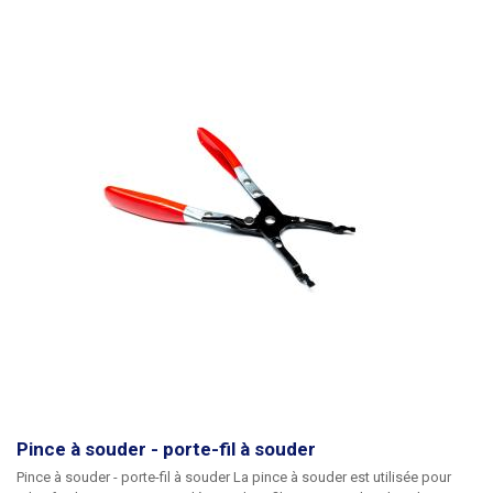
sertir sont généralement de forme carrée ou hexagonale, les mâchoires
carrées formant une cavité au profil carré avec des coins légèrement
arrondis et les mâchoires hexagonales sertissant un profil hexagonal à
rond. En général, nous choisissons la forme de la cavité résultante en
fonction du type de trou dans le collier pour la cavité (rond ou plat).
Les
douilles de terminaison doivent être utilisées partout où le conducteur
est fixé sans soudure, c'est-à-dire sous la vis : boîtes à bornes, tableaux
de distribution, fils mobiles (rallonges), etc. La pince à sertir latérale
automatique HSC8 16-4 convient aux manchons de terminaison de
câbles isolés et non isolés d'une section de 6 à 16 mm2 (diamètre de
2,76 à 4,5 mm) Poids de la pince : 0,53kg
Pince à souder - porte-fil à souder
Pince à souder - porte-fil à souder
La pince à souder est utilisée pour