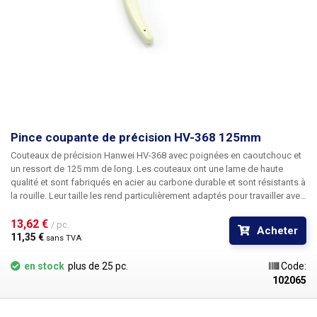
Pince coupante de précision HV-368 125mm
Couteaux de précision Hanwei HV-368
avec poignées en caoutchouc et
un ressort de
125 mm
de long. Les couteaux ont une lame de haute
qualité et sont fabriqués en acier au carbone durable et sont résistants à
la rouille. Leur taille les rend particulièrement adaptés pour travailler avec
de petits objets, idéal pour les zones difficiles à atteindre. Convient pour
couper les extrémités des pieds soudés. La pince est dotée d'une lame
13,62 € 
/ pc.
Acheter
spéciale qui rend la coupe de la pince horizontale d'un côté et la partie
11,35 € 
sans TVA
résiduelle est biseautée à 45°.
en stock
plus de 25 pc.
Code:
102065