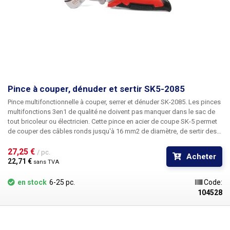
Pince à couper, dénuder et sertir SK5-2085
Pince multifonctionnelle à couper, serrer et dénuder SK-2085.
Les pinces
multifonctions 3en1 de qualité ne doivent pas manquer dans le sac de
tout bricoleur ou électricien. Cette pince en acier de coupe SK-5
permet
de couper des câbles ronds jusqu'à 16 mm2 de diamètre, de sertir des
connecteurs isolés (manchons, œillets, attaches, fourches) et de
dénuder des fils isolés
27,25 € 
. Grâce à leurs poignées caoutchoutées et
/ pc.
Acheter
ergonomiques, ils sont très faciles à tenir et ne glissent pas de la main,
22,71 € 
sans TVA
même en cas d'utilisation prolongée. La pince est équipée d'un
mécanisme de verrouillage qui la bloque lorsqu'elle est transportée
en stock
6-25 pc.
Code:
dans le sac.
Contenu de l'emballage
104528