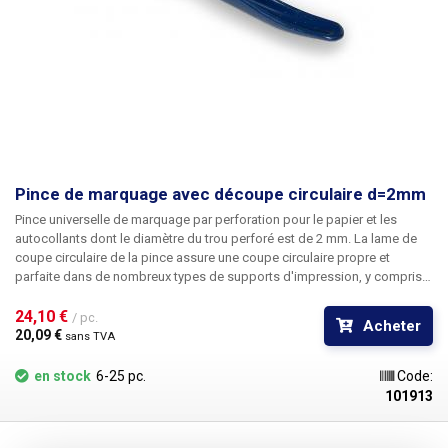
Pince de marquage avec découpe circulaire d=2mm
Pince universelle de marquage par perforation
pour le papier et les
autocollants
dont le diamètre du trou perforé est de 2 mm
. La lame de
coupe circulaire de la pince assure une coupe circulaire propre et
parfaite dans de nombreux types de supports d'impression, y compris
les films métalliques fins et les autocollants holographiques. La pince
comprend une entretoise vissée qui peut être utilisée pour ajuster la
24,10 € 
/ pc.
Acheter
butée au bord du papier si le trou perforé doit être exactement à la
20,09 € 
sans TVA
même distance du bord du papier.
en stock
6-25 pc.
Code:
101913