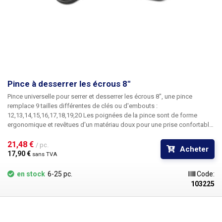
Pince à desserrer les écrous 8"
Pince universelle pour serrer et desserrer les écrous 8",
une pince
remplace 9 tailles différentes de clés ou d'embouts :
12,13,14,15,16,17,18,19,20 Les poignées de la pince sont de forme
ergonomique et revêtues d'un matériau doux pour une prise confortable
pendant le travail.les
six pinces répartissent la force uniformément sur
l'écrou
21,48 € 
, les pinces sont en acier, le manche est en polypropylène.
Par
/ pc.
Acheter
rapport à un jeu de clés, ces pinces sont plus légères et permettent de
17,90 € 
sans TVA
gagner de la place dans votre boîte à outils.
en stock
6-25 pc.
Code:
103225