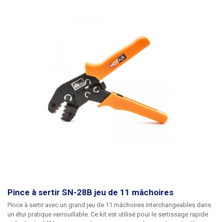
hexagonale, les mâchoires carrées formant une cavité avec un profil
carré aux coins légèrement arrondis et les mâchoires hexagonales
sertissant un profil hexagonal à rond. En général, nous choisissons la
forme de la cavité résultante en fonction du type de trou dans le collier
de serrage pour la cavité (rond ou plat).
Les manchons de terminaison
doivent être utilisés partout où le conducteur est fixé sans soudure,
c'est-à-dire sous la vis : boîtes à bornes, tableaux de distribution, câbles
mobiles (rallonges), etc.
La pince automatique de sertissage latéral
HSC8 6-4A convient aux manchons de terminaison de câbles isolés et
non isolés d'une section de 0,25 à 10 mm2 (diamètre de 0,55 à 3,0 mm)
Poids de la pince : 0,43kg
Pince à sertir SN-28B jeu de 11 mâchoires
Pince à sertir avec un grand jeu de 11 mâchoires interchangeables dans
un étui pratique verrouillable. Ce kit est utilisé pour le sertissage rapide