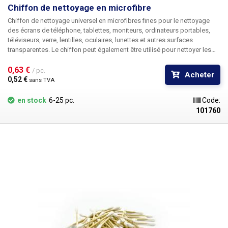
Chiffon de nettoyage en microfibre
Chiffon de nettoyage universel en microfibres fines pour le nettoyage
des écrans de téléphone, tablettes, moniteurs, ordinateurs portables,
téléviseurs, verre, lentilles, oculaires, lunettes et autres surfaces
transparentes. Le chiffon peut également être utilisé pour nettoyer les
surfaces délicates où le risque de rayures est élevé. Dimensions : 17 x
14cm Couleur selon le stock.
0,63 € 
/ pc.
Acheter
0,52 € 
sans TVA
en stock
6-25 pc.
Code:
101760