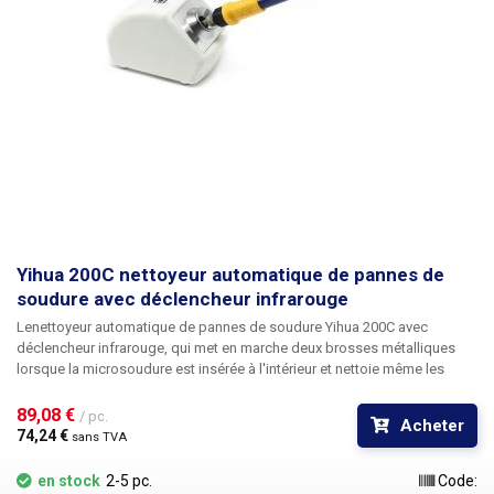
Yihua 200C nettoyeur automatique de pannes de
soudure avec déclencheur infrarouge
Le
nettoyeur automatique de pannes de soudure Yihua 200C avec
déclencheur infrarouge
, qui met en marche deux brosses métalliques
lorsque la microsoudure est insérée à l'intérieur et nettoie même les
pannes les plus oxydées en quelques secondes, en éliminant tous les
résidus d'étain et d'oxyde. En raison de la tendance actuelle à souder
89,08 € 
/ pc.
Acheter
avec de la soudure sans plomb, les pointes s'oxydent plus rapidement,
74,24 € 
sans TVA
ce qui augmente naturellement les besoins de nettoyage. L'éponge
humide classique présente l'inconvénient de choquer la panne lors du
en stock
2-5 pc.
Code: