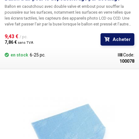
Ballon en caoutchouc avec double valve et embout pour souffler la
poussière sur les surfaces, notamment les surfaces en verre telles que
les écrans tactiles, les capteurs des appareils photo LCD ou CCD. Une
valve fait passer l'air par la buse lorsque le ballon est pressé et l'autre
(par l'arrière) est aspirée lorsqu'il est relâché pour éviter que la saleté de
la surface à nettoyer soit aspirée à l'intérieur du ballon.
9,43 € 
/ pc.
Acheter
7,86 € 
sans TVA
en stock
6-25 pc.
Code:
100078