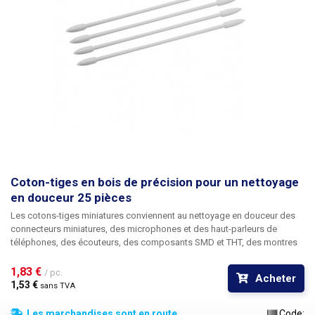
Coton-tiges en bois de précision pour un nettoyage
en douceur 25 pièces
Les
cotons-tiges miniatures
conviennent au nettoyage en douceur des
connecteurs miniatures, des microphones et des haut-parleurs de
téléphones, des écouteurs, des composants SMD et THT, des montres
et des bijoux. Les bâtonnets de 77 mm de long sont dotés des deux
côtés d'un embout en tissu doux d'un diamètre de 2 mm au point le plus
1,83 € 
/ pc.
Acheter
large. Le corps du bâtonnet lui-même est en plastique flexible. Utilisez
1,53 € 
sans TVA
les bâtonnets pour nettoyer les zones difficiles d'accès telles que les
connecteurs de téléphones portables ou les grilles délicates des haut-
Les marchandises sont en route
Code: