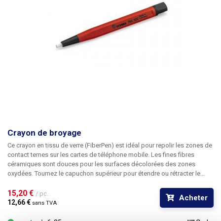
Crayon de broyage
Ce crayon en tissu de verre (FiberPen) est idéal pour repolir les zones de
contact ternes sur les cartes de téléphone mobile.
Les fines fibres
céramiques sont douces pour les surfaces décolorées des zones
oxydées. Tournez le capuchon supérieur pour étendre ou rétracter le
faisceau de fibres céramiques à la longueur requise. Particulièrement
adapté à la réparation des claviers de téléphone oxydés. Le stylo peut
15,20 € 
/ pc.
Acheter
être fourni dans d'autres couleurs (selon le stock disponible)
12,66 € 
sans TVA