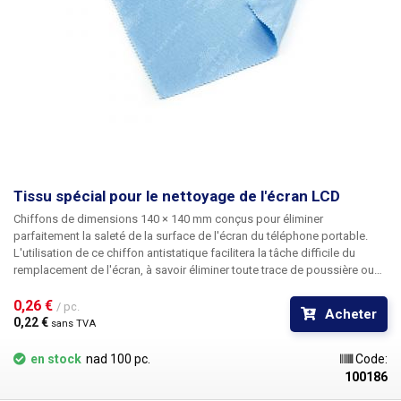
Tissu spécial pour le nettoyage de l'écran LCD
Chiffons de dimensions 140 × 140 mm conçus pour éliminer
parfaitement la saleté de la surface de l'écran du téléphone portable.
L'utilisation de ce chiffon antistatique facilitera la tâche difficile du
remplacement de l'écran, à savoir éliminer toute trace de poussière ou
de graisse sur la surface LCD avant le pliage final du téléphone. Vous
pouvez utiliser ce chiffon avec succès pour nettoyer toutes les surfaces
0,26 € 
/ pc.
Acheter
en plastique de la poussière et de la graisse comme les CD, DVD ou les
0,22 € 
sans TVA
parties transparentes des boîtiers du téléphone avant de les plier.
en stock
nad 100 pc.
Code:
100186