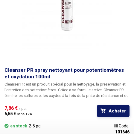
Cleanser PR spray nettoyant pour potentiomètres
et oxydation 100ml
Cleanser PR
est un produit spécial pour le nettoyage, la préservation et
l'entretien des potentiomètres. Grâce à sa formule active, Cleanser PR
élimine les sulfures et les oxydes à la fois de la piste de résistance et du
curseur, redonnant aux potentiomètres leurs paramètres d'origine. Grâce
à sa formulation, Cleanser PR peut être appliqué sur tous les types de
7,86 € 
/ pc.
Acheter
potentiomètres. Le spray comprend également un tube d'application
6,55 € 
sans TVA
pour une meilleure distribution. Volume : 100ml Substance inflammable
en stock
2-5 pc.
Code:
101646