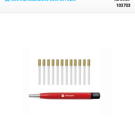
parleurs et des casques. Les bâtonnets conviennent également pour
103703
nettoyer les composants CMS des résidus de flux ou de la colophane.
Lors du nettoyage des circuits imprimés, appliquez un solvant
approprié, tel que de l'alcool ou de l'alcool isopropylique, sur la laine de
coton.
Les bâtonnets ne sont pas stériles. Ils ne sont pas destinés à
l'hygiène des oreilles.
Nombre de pièces par paquet : 25 pièces