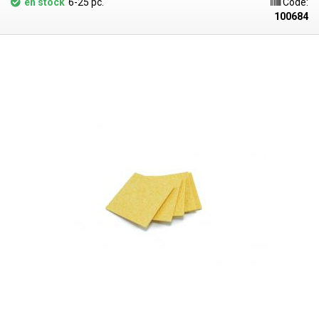
en stock
6-25 pc.
Code:
100684