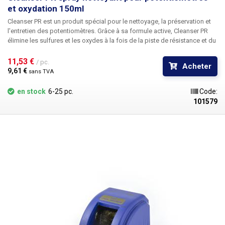
et oxydation 150ml
Cleanser PR
est un produit spécial pour le nettoyage, la préservation et
l'entretien des potentiomètres. Grâce à sa formule active, Cleanser PR
élimine les sulfures et les oxydes à la fois de la piste de résistance et du
curseur, redonnant aux potentiomètres leurs paramètres d'origine. Grâce
à sa formulation, Cleanser PR peut être appliqué sur tous les types de
11,53 € 
/ pc.
Acheter
potentiomètres. Le spray comprend également un tube d'application
9,61 € 
sans TVA
pour une meilleure distribution. Volume : 150ml Substance inflammable
en stock
6-25 pc.
Code:
101579