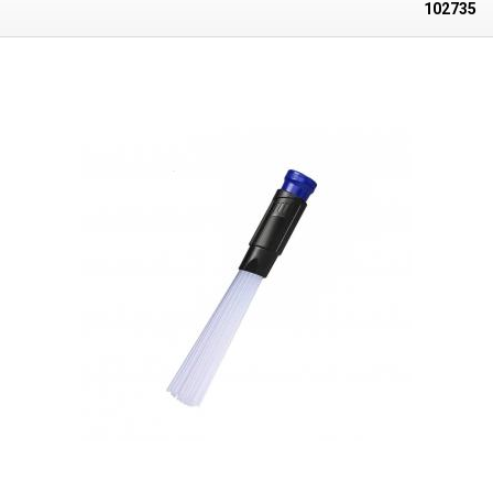
nettoyage, ce qui peut provoquer des fissures à la surface des pointes
102735
de soudure, entraînant une dégradation plus rapide de la pointe. Il est
donc préférable d'utiliser des éponges métalliques, qui ne dégagent
pas autant de chaleur de la panne et la nettoient mieux dans l'ensemble.
La Yihua 200C est également une éponge métallique motorisée, ce qui
vous facilite grandement la tâche. Dans les entrailles du nettoyeur de
pointes 200C se trouvent deux brosses métalliques amovibles et
opposées qui nettoient parfaitement les pointes oxydées à chaud (300-
350°C) des oxydes et des résidus d'étain. Les brosses sont peu dures,
de sorte qu'il n'y a aucun risque d'endommager la pointe (rayures). Sous
les brosses, il y a un tiroir amovible en aluminium pour les résidus de
soudure oxydée, de sorte que le nettoyage du nettoyeur est très facile.
Le nettoyeur Yihua 200C est très facile à démonter, le fond du temps en
plastique, qui contient également le compartiment à résidus, est
maintenu en place par un aimant, il n'est donc pas nécessaire de le
visser