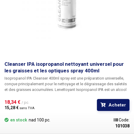
Cleanser IPA isopropanol nettoyant universel pour
les graisses et les optiques spray 400ml
Isopropanol IPA Cleanser 400ml spray est une préparation universelle,
conçue principalement pour le nettoyage et le dégraissage des saletés
et des graisses accumulées. Le
nettoyant Isopropanol IPA
est un
alcool
isopropylique
de haute pureté et de qualité, il ne laisse donc aucun
résidu ou tache sur le verre ou les surfaces métalliques brillantes après
18,34 € 
/ pc.
Acheter
évaporation. Il convient donc, par exemple, pour le nettoyage des
15,28 € 
sans TVA
dispositifs optiques, des disques optiques CD et DVD, des têtes
magnétiques - lecteurs de VHS et de disquettes, lecteurs de disques, le
en stock
nad 100 pc.
Code:
nettoyage des cartes de circuits imprimés (PCB) - le nettoyage des
101038
cartes mères des téléphones flushés ou l'élimination de la colophane et