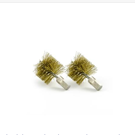
L'
Aoyue 128
est également une éponge métallique motorisée, ce qui
vous facilite grandement la tâche. Dans les entrailles de l'Aoyue 128 se
trouvent deux brosses métalliques opposées et amovibles, composées
de 85 % de cuivre et de 15 % d'acier, qui nettoient parfaitement la pointe
oxydée des oxydes et des résidus d'étain. Les brosses sont de faible
dureté, de sorte qu'il n'y a pas de risque d'endommager la pointe
(rayures). Sous les brosses se trouve un tiroir amovible en aluminium
pour les résidus de soudure oxydée, de sorte que le nettoyage de
l'Aoyue 128 est très facile. Sur le châssis du nettoyeur de panne, vous
trouverez 12 trous (6 + 6 docks) sur les côtés pour les pointes de
soudure non utilisées, de sorte que vous ne les perdiez plus jamais.
L'éponge est activée par un interrupteur situé à l'arrière de l'appareil.