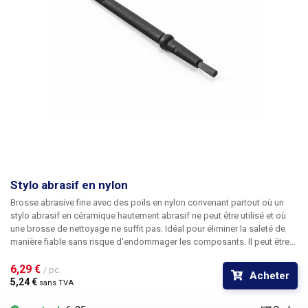
Stylo abrasif en nylon
Brosse abrasive fine avec des poils en nylon convenant partout où un
stylo abrasif en céramique hautement abrasif ne peut être utilisé et où
une brosse de nettoyage ne suffit pas. Idéal pour éliminer la saleté de
manière fiable sans risque d'endommager les composants. Il peut être
utilisé en combinaison avec des solvants polaires industriels tels que
l'alcool ou l'alcool isopropylique et est recommandé, par exemple, pour
6,29 € 
/ pc.
Acheter
éliminer la colophane, la pâte de flux ou la graisse.
5,24 € 
sans TVA