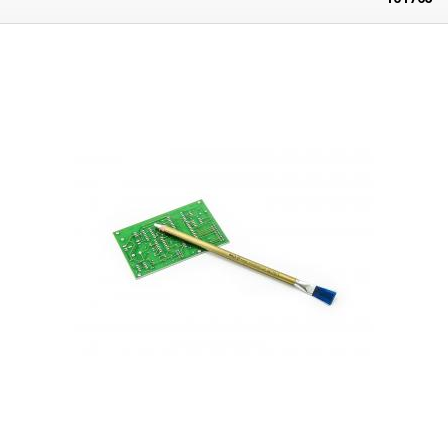
pas stériles. Ils ne sont pas destinés à l'hygiène de l'oreille. Nombre de
pièces par paquet : 100 (± 5%) Longueur : ~75mm