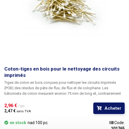
Coton-tiges en bois pour le nettoyage des circuits
imprimés
Tiges de coton en bois conçues pour nettoyer les circuits imprimés
(PCB) des résidus de pâte de flux, de flux et de colophane. Les
bâtonnets de coton mesurent environ 75 mm de long et, contrairement
aux bâtonnets classiques en plastique, conçus pour l'hygiène de
l'oreille, ceux-ci sont en bois et on peut s'appuyer dessus pendant le
2,96 € 
/ pc.
Acheter
nettoyage et nettoyer le circuit imprimé en profondeur sans plier le
2,47 € 
sans TVA
bâtonnet, comme c'est le cas avec les bâtonnets en plastique. Lors du
nettoyage du circuit imprimé, appliquez un solvant approprié, tel que de
en stock
nad 100 pc.
Code:
l'alcool ou de l'alcool isopropylique, sur le coton. Les bâtonnets ne sont
101765