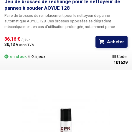
Jeu de brosses de rechange pour le nettoyeur de
pannes à souder AOYUE 128
Paire de
brosses de remplacement pour le nettoyeur de panne
automatique AOYUE 128. Ces brosses opposées se dégradent
mécaniquement en cas d'utilisation prolongée, notamment parce
qu'elles retiennent beaucoup d'étain oxydé. Leur capacité de nettoyage
diminue avec le temps. Il est donc conseillé de les remplacer de temps
36,16 € 
/ jeux
Acheter
en temps par des brosses neuves. Le pack de brosses de rechange
30,13 € 
sans TVA
pour l'Aoyue 128 contient deux brosses pour un remplacement complet.
Les brosses sont composées de 85 % de cuivre et de 15 % d'acier.
en stock
6-25 jeux
Code:
L'emballage contient 2 brosses - 1 paire.
101629