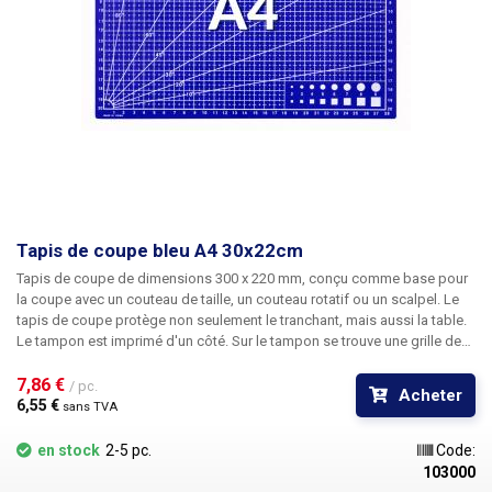
Tapis de coupe bleu A4 30x22cm
Tapis de coupe de dimensions 300 x 220 mm
, conçu comme base pour
la coupe avec un couteau de taille, un couteau rotatif ou un scalpel. Le
tapis de coupe protège non seulement le tranchant, mais aussi la table.
Le tampon est imprimé d'un côté. Sur le tampon se trouve une grille de
mesure avec un calibrage d'un centimètre 28x20cm. La grille de mesure
comporte également les centres des blocs centimétriques individuels
7,86 € 
/ pc.
Acheter
marqués de sorte qu'il est possible de mesurer avec une précision de
6,55 € 
sans TVA
0,5 cm. Le tapis comporte également des repères angulaires
(rapporteur) calibrés en 0, 10, 20, 30, 45, 60, 80 et 90° pour faciliter les
en stock
2-5 pc.
Code:
coupes angulaires. Dans le coin inférieur droit, il y a également un
103000
marquage des diamètres des cercles, pour une comparaison de 2 à 9