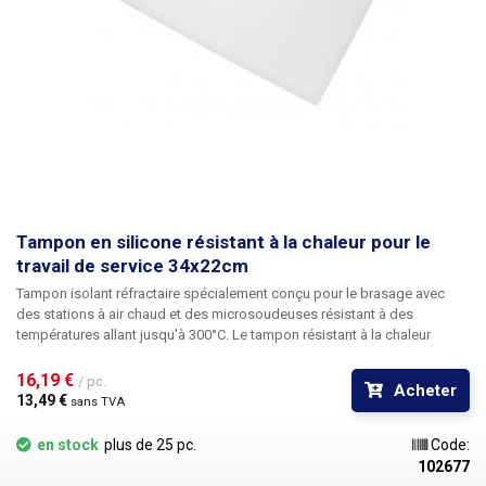
Tampon en silicone résistant à la chaleur pour le
travail de service 34x22cm
Tampon isolant réfractaire spécialement conçu pour le brasage avec
des stations à air chaud et des microsoudeuses résistant à des
températures allant jusqu'à 300°C. Le tampon résistant à la chaleur
protège l'établi des brûlures qui sont inévitables sans son utilisation.
Les stations et pistolets à air chaud peuvent produire une chaleur
16,19 € 
/ pc.
Acheter
directionnelle allant jusqu'à 300°C, ce qui peut carboniser n'importe
13,49 € 
sans TVA
quelle surface. Ce coussin isolant offre une surface de 347 x 228 mm, ce
qui est suffisant pour la plupart des applications. L'épaisseur de la
en stock
plus de 25 pc.
Code:
plaque isolante est de seulement 2,8 mm.
102677