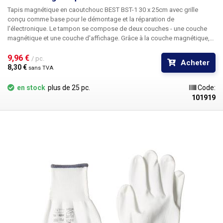
Tapis magnétique en caoutchouc BEST BST-1 30 x 25cm
avec grille
conçu comme
base pour le démontage et la réparation de
l'électronique
. Le tampon se compose de deux couches - une couche
magnétique et une couche d'affichage. Grâce à la couche magnétique,
aucune petite vis ne roule de la table, ce qui élimine la longue recherche
de vis perdues sur le sol. Les différents secteurs peuvent être utilisés
9,96 € 
/ pc.
Acheter
pour stocker différents types de vis afin de faciliter la mémorisation de
8,30 € 
sans TVA
leur emplacement sur l'équipement à démonter. On peut également
écrire sur le bloc avec un marqueur, puis l'effacer tout simplement.
en stock
plus de 25 pc.
Code:
Dimensions du coussin : 30x25cm
101919