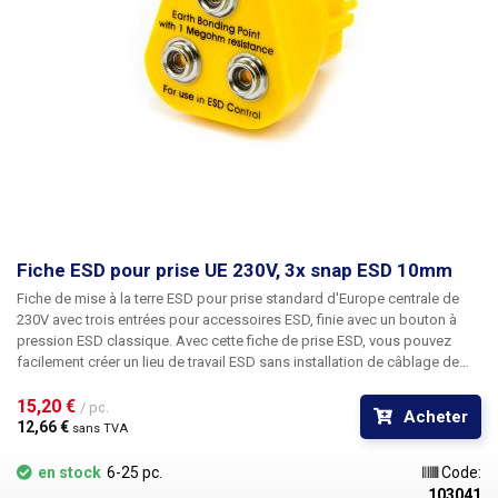
Fiche ESD pour prise UE 230V, 3x snap ESD 10mm
Fiche de mise à la terre ESD pour prise standard d'Europe centrale de
230V
avec trois entrées pour accessoires ESD, finie avec un bouton à
pression ESD classique. Avec cette fiche de prise ESD, vous pouvez
facilement créer un lieu de travail ESD sans installation de câblage de
mise à la terre. La broche de protection de la prise suffit pour la mise à la
terre. Les conducteurs de phase et de neutre de la prise sont en
15,20 € 
/ pc.
Acheter
plastique, la seule partie conductrice étant la terre, qui est protégée par
12,66 € 
sans TVA
une résistance de 1MΩ, ce qui garantit une sécurité maximale. En outre,
les fiches sont facilement transportables partout. Convient à la
en stock
6-25 pc.
Code:
connexion d'accessoires ESD tels que les bracelets ESD, les stations de
103041