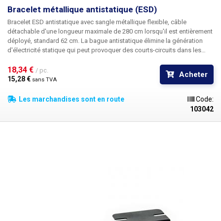
Bracelet métallique antistatique (ESD)
Bracelet ESD antistatique avec sangle métallique flexible
, câble
détachable d'une longueur maximale de 280 cm lorsqu'il est entièrement
déployé, standard 62 cm. La bague antistatique élimine la génération
d'électricité statique qui peut provoquer des courts-circuits dans les
appareils électroniques (par exemple les plaques arrière des téléphones
portables). La sangle métallique est extensible et s'adapte à n'importe
18,34 € 
/ pc.
Acheter
quelle main. En outre, la longueur peut être ajustée à l'aide de la boucle
15,28 € 
sans TVA
interne. Le bracelet ESD est doté d'un clip croco à l'extrémité et d'un clip
banane classique de 4 mm sur lequel est fixé le clip croco. Si le design
Les marchandises sont en route
Code:
métallique du bracelet ne vous convient pas, nous proposons
103042
également un bracelet ESD classique en caoutchouc élastique.
Circonférence du bracelet : 170mm / 300mm (non étiré / étirement
maximum) Longueur du câble : 62 cm non étiré / environ 280 cm étiré