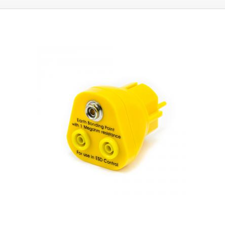
bracelets ESD, les stations de soudage ESD, les tampons antistatiques
qui doivent également être connectés et d'autres équipements ESD.