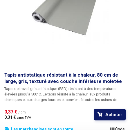
coupante avec une vis en forme de crocodile.
Les rondelles sont
disponibles en largeurs : 60, 80, 100 et 120cm.
Tapis antistatique résistant à la chaleur, 80 cm de
large, gris, texturé avec couche inférieure moletée
Tapis de travail gris antistatique (ESD) résistant à des températures
élevées jusqu'à 500°C.
Le tapis résiste à la chaleur, aux produits
chimiques et aux charges lourdes et convient à toutes les usines de
fabrication, aux centres d'entretien et de réparation, aux ateliers
professionnels et de loisirs.
Le tapis ESD sert principalement de
0,37 € 
/ cm
Acheter
protection antistatique pour éviter d'endommager les composants
0,31 € 
sans TVA
électroniques sensibles aux ESD lors de la manipulation d'appareils
électroniques.
En outre, le tapis protège l'établi contre l'usure, les chocs
Les marchandises sont en route
Code: