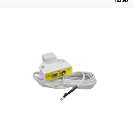
103043
de raccordement du boîtier à une prise secteur ESD, la résistance n'est
pas nécessaire car elle est généralement déjà incluse dans la prise ESD.
Le point de mise à la terre contient également 2 boutons-pression ESD,
qui sont utilisés pour retirer le câble des bracelets ESD, par exemple, en
cas de déconnexion. Ces boutons-pression ne sont pas connectés au fil
de terre (ils peuvent être facilement auto-attachés pour étendre la
connectivité). Connecteurs : 2 fiches bananes de 4 mm, 2 boutons-
pression ESD (non mis à la terre) Câble de mise à la terre : 140 cm
(environ) terminé par un œillet d=4 mm