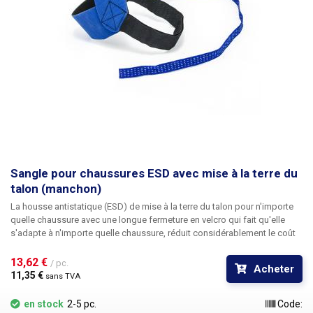
Sangle pour chaussures ESD avec mise à la terre du
talon (manchon)
La
housse antistatique (ESD) de mise à la terre du talon
pour n'importe
quelle chaussure avec une longue fermeture en velcro qui fait qu'elle
s'adapte à n'importe quelle chaussure, réduit considérablement le coût
des chaussures ESD et permet également aux employés d'utiliser leurs
chaussures préférées au lieu de chaussures ESD disgracieuses et
13,62 € 
/ pc.
Acheter
irrégulières. La résistance d'isolation de la couverture du talon est une
11,35 € 
sans TVA
norme de 1MΩ. La résistance est cousue entre la botte en caoutchouc et
la bande de mise à la terre. La bande conductrice de mise à la terre de la
en stock
2-5 pc.
Code:
personne est insérée dans la chaussette ou directement dans la