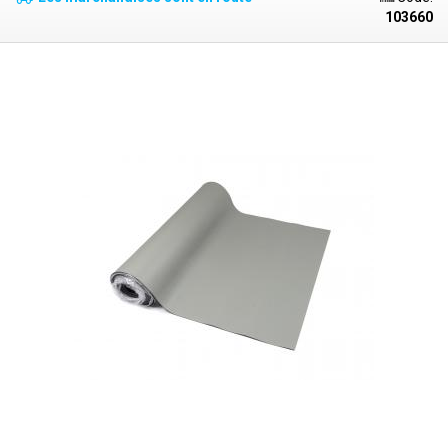
et les températures élevées (pistolets à air chaud, appareils de
103660
soudure). Le tampon conserve le même potentiel de charge qu'un
composant posé ou que le corps humain, et présente une excellente
résistance à l'huile, à la graisse et à la plupart des solvants courants. Le
nettoyage du tampon est très facile, il suffit de l'essuyer avec, par
exemple, de l'isopropanol. La couche supérieure grise à texture fine
empêche les objets lisses (écrans LCD) de glisser sur la surface, la
partie inférieure noire est rugueuse avec de fines indentations pour la
maintenir fermement sur l'établi. Le prix est pour une longueur de 1cm, le
tampon peut être commandé en longueur minimale de 10cm ou en
multiples de cette longueur (10,20,30,40cm...).
Le tampon peut être
simplement mis à la terre à l'aide d'une broche de mise à la terre auto-
coupante avec une vis en forme de crocodile.
Les rondelles sont
disponibles en largeurs : 60, 80, 100 et 120cm.