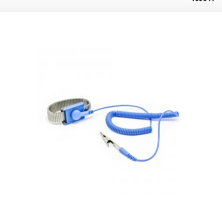
soudage ESD, les tampons antistatiques qui doivent également être
connectés et d'autres équipements ESD.