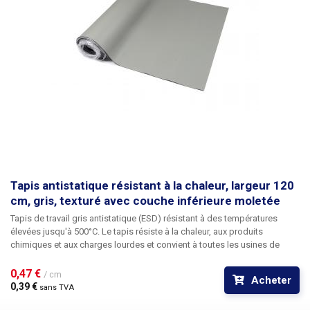
coupante avec une vis en forme de crocodile.
Les rondelles sont
disponibles en largeurs : 60, 80, 100 et 120cm.
Tapis antistatique résistant à la chaleur, largeur 120
cm, gris, texturé avec couche inférieure moletée
Tapis de travail gris antistatique (ESD) résistant à des températures
élevées jusqu'à 500°C.
Le tapis résiste à la chaleur, aux produits
chimiques et aux charges lourdes et convient à toutes les usines de
fabrication, aux centres d'entretien et de réparation, aux ateliers
professionnels et de loisirs. Le
tapis ESD sert principalement de
0,47 € 
/ cm
Acheter
protection antistatique pour éviter d'endommager les composants
0,39 € 
sans TVA
électroniques sensibles aux ESD lors de la manipulation d'appareils