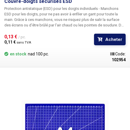
Couvre-doigts sécurisés ESD
Protection antistatique (ESD) pour les
doigts individuels -
Manchons
ESD pour les doigts
, pour ne pas avoir à enfiler un gant pour toute la
main. Grâce à ces manchons, vous ne risquez plus de salir la surface
des écrans ou d'être brûlé par l'air chaud ou les pointes de soudure. De
plus, la protection ESD
empêche les décharges électrostatiques
d'endommager les composants sensibles
0,13 € 
. Convient pour compléter les
/ pc.
Acheter
postes de travail ESD.
0,11 € 
sans TVA
en stock
nad 100 pc.
Code:
102954