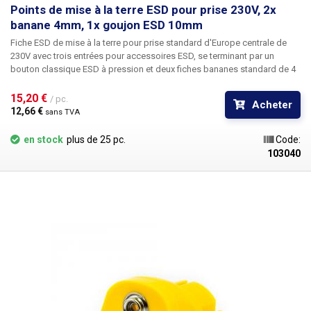
Points de mise à la terre ESD pour prise 230V, 2x
banane 4mm, 1x goujon ESD 10mm
Fiche ESD de mise à la terre pour prise standard d'Europe centrale de
230V
avec trois entrées pour accessoires ESD, se terminant par un
bouton classique ESD à pression et deux fiches bananes standard de 4
mm de diamètre intérieur. Cette prise ESD vous permet de créer
facilement un poste de travail ESD sans installation de câbles de mise à
15,20 € 
/ pc.
Acheter
la terre. La broche de protection de la prise suffit pour la mise à la terre.
12,66 € 
sans TVA
Les conducteurs de phase et de neutre de la prise sont en plastique, la
seule partie conductrice étant la terre, qui est protégée par une
en stock
plus de 25 pc.
Code:
résistance de 1MΩ, ce qui garantit une sécurité maximale. En outre, les
103040
fiches sont facilement transportables partout. Convient à la connexion
d'accessoires ESD tels que les bracelets ESD, les stations de soudage
ESD, les tampons antistatiques qui doivent également être connectés et
d'autres équipements ESD.