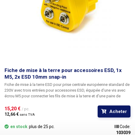
Fiche de mise à la terre pour accessoires ESD, 1x
M5, 2x ESD 10mm snap-in
Fiche de mise à la terre ESD pour prise centrale européenne standard de
230V
avec trois entrées pour accessoires ESD, équipée d'une vis avec
écrou M5 pour connecter les fils de mise à la terre et d'une paire de
goujons ESD classiques (bouton-poussoir). La broche de protection de
la prise suffit pour la mise à la terre. Les conducteurs de phase et de
15,20 € 
/ pc.
Acheter
neutre de la prise sont en plastique, la seule partie conductrice étant la
12,66 € 
sans TVA
terre, qui est protégée par une résistance de 1MΩ, ce qui garantit une
sécurité maximale. En outre, les fiches sont facilement transportables
en stock
plus de 25 pc.
Code:
partout. Convient à la connexion d'accessoires ESD tels que les
103039