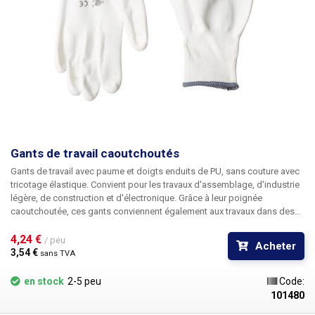
Gants de travail caoutchoutés
Gants de travail avec paume et doigts enduits de PU, sans couture avec
tricotage élastique. Convient pour les travaux d'assemblage, d'industrie
légère, de construction et d'électronique. Grâce à leur poignée
caoutchoutée, ces gants conviennent également aux travaux dans des
environnements humides et légèrement huilés. Les gants sont
également adaptés au travail dans des environnements où les
4,24 € 
/ peu
Acheter
empreintes digitales ne sont pas souhaitables. Tricot sans couture en
3,54 € 
sans TVA
polyester, PU Taille : 10/XL
en stock
2-5 peu
Code:
101480