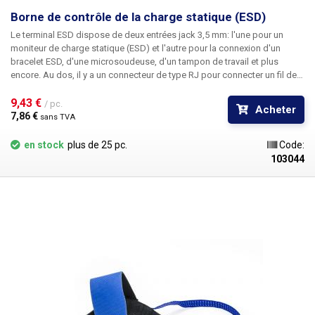
Borne de contrôle de la charge statique (ESD)
Le terminal ESD dispose de deux
entrées jack 3,5 mm
: l'une pour un
moniteur de charge statique (ESD) et l'autre
pour la connexion d'un
bracelet ESD, d'une microsoudeuse, d'un tampon de travail
et plus
encore. Au dos, il y a un connecteur de type
RJ pour connecter un fil de
terre avec une boucle à l'extrémité.
La boîte à bornes en plastique
comporte deux trous pour le montage sur un établi.
9,43 € 
/ pc.
Acheter
7,86 € 
sans TVA
en stock
plus de 25 pc.
Code:
103044