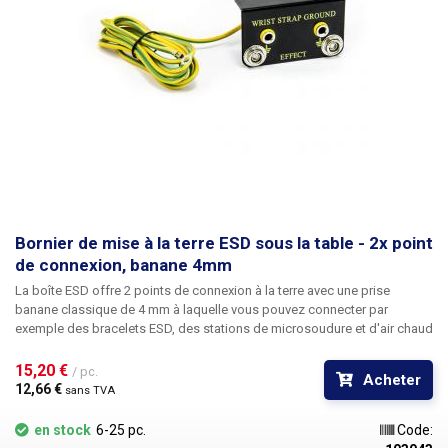
Bornier de mise à la terre ESD sous la table - 2x point
de connexion, banane 4mm
La
boîte
ESD offre
2 points de connexion à la terre
avec une prise
banane classique de 4 mm à laquelle vous pouvez connecter par
exemple des bracelets ESD, des stations de microsoudure et d'air chaud
ESD, des coussins de travail ESD et d'autres équipements ESD
nécessitant une mise à la terre. La boîte elle-même est constituée d'un
15,20 € 
/ pc.
Acheter
profilé métallique en forme de L, l'arrière des connecteurs est recouvert.
12,66 € 
sans TVA
La sortie est un fil de terre de 140 cm de long terminé par un œillet plat.
Une résistance de 1MΩ est également incluse, qui doit être précâblée
en stock
6-25 pc.
Code:
lors du raccordement du boîtier ESD au conducteur PE du réseau. En cas