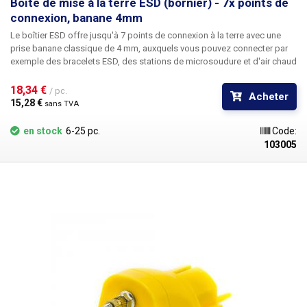
Boîte de mise à la terre ESD (bornier) - 7x points de
connexion, banane 4mm
Le
boîtier
ESD offre jusqu'à 7 points de connexion à la terre avec une
prise banane classique de 4 mm, auxquels vous pouvez connecter par
exemple des bracelets ESD, des stations de microsoudure et d'air chaud
ESD, des tapis de travail ESD et d'autres équipements ESD nécessitant
une mise à la terre. La boîte elle-même est constituée d'un profilé
18,34 € 
/ pc.
Acheter
métallique en forme de L, avec l'arrière des connecteurs exposé. La
15,28 € 
sans TVA
sortie est un fil de terre de 140 cm de long terminé par un œillet plat. Une
résistance de 1MΩ est également incluse ; elle doit être précâblée lors
en stock
6-25 pc.
Code:
du raccordement du boîtier ESD au conducteur PE du réseau électrique.
103005
Dans le cas de la connexion du boîtier à une prise secteur ESD, la
résistance n'est pas nécessaire car elle est généralement déjà incluse
dans la prise ESD. Connecteurs : 7x @ 4mm fiche banane Câble de mise
à la terre : 140cm (environ) oeillet de terminaison d=4mm