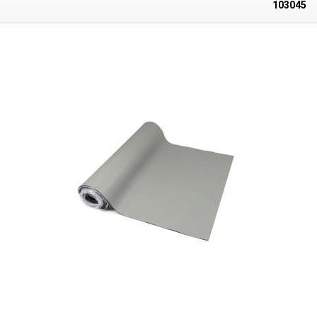
103045
chaussure (sans chaussettes).