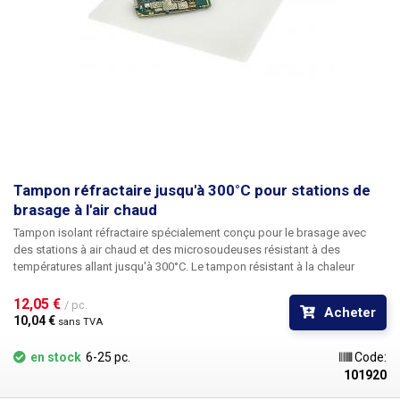
Tampon réfractaire jusqu'à 300°C pour stations de
brasage à l'air chaud
Tampon isolant réfractaire
spécialement conçu pour
le brasage avec
des stations à air chaud et des microsoudeuses
résistant à des
températures
allant jusqu'à 300°C
. Le tampon résistant à la chaleur
protège l'établi des brûlures qui sont inévitables sans son utilisation.
Les stations et pistolets à air chaud peuvent produire une chaleur
12,05 € 
/ pc.
Acheter
directionnelle allant jusqu'à 300°C, ce qui peut carboniser n'importe
10,04 € 
sans TVA
quelle surface. Ce coussin isolant offre une surface de 230 x 180 mm, ce
qui est suffisant pour la plupart des applications. L'épaisseur du
en stock
6-25 pc.
Code:
coussin isolant est de seulement 3,3 mm.
101920