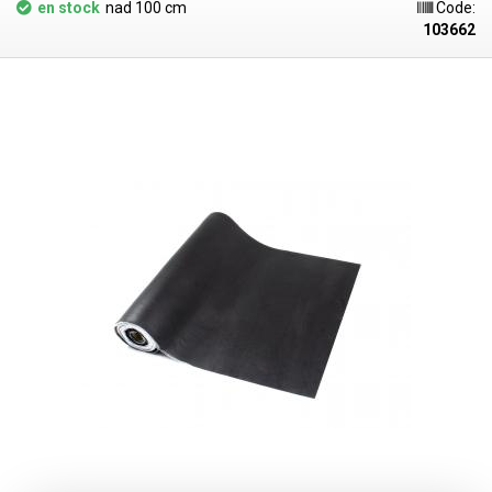
électroniques.
En outre, le tapis protège l'établi contre l'usure, les chocs
en stock
nad 100 cm
Code:
et les températures élevées (pistolets à air chaud, appareils de
103662
soudure). Le tampon conserve le même potentiel de charge qu'un
composant posé ou que le corps humain, et présente une excellente
résistance à l'huile, à la graisse et à la plupart des solvants courants. Le
nettoyage du tampon est très facile, il suffit de l'essuyer avec, par
exemple, de l'isopropanol. La couche supérieure grise est recouverte
d'une fine texture qui empêche les objets lisses (écrans LCD) de glisser
sur la surface, la partie inférieure noire est rugueuse avec de fines
indentations pour la maintenir fermement sur le bureau. Le prix est pour
une longueur de 1cm, le tampon peut être commandé en longueur
minimale de 10cm ou en multiples de cette longueur (10,20,30,40cm...).
Le tampon peut être simplement mis à la terre à l'aide d'une broche de
mise à la terre auto-coupante avec une vis à crochet.
Les rondelles sont
disponibles en largeurs : 60, 80, 100 et 120cm.