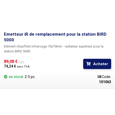
Emetteur iR de remplacement pour la station BIRD
5000
Elément chauffant infrarouge 70x70mm - radiateur supérieur pour la
station BIRD 5000.
89,08 € 
/ pc.
Acheter
74,24 € 
sans TVA
en stock
2-5 pc.
Code:
101063