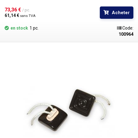
73,36 € 
/ pc.
Acheter
61,14 € 
sans TVA
en stock
1 pc.
Code:
100964