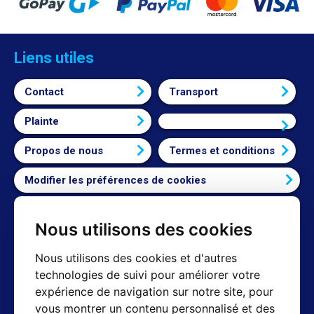
Liens utiles
Contact
Transport
Plainte
Connexion
Propos de nous
Termes et conditions
Modifier les préférences de cookies
Nous utilisons des cookies
Contact
Nous utilisons des cookies et d'autres
technologies de suivi pour améliorer votre
Shop mail : info@hotair.cz
expérience de navigation sur notre site, pour
+420 603 357 606 (Nur Englisch)
vous montrer un contenu personnalisé et des
Lun-Ven : 8:00 - 16:00