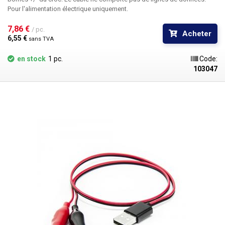
Pour l'alimentation électrique uniquement.
7,86 € 
/ pc.
Acheter
6,55 € 
sans TVA
en stock
1 pc.
Code:
103047