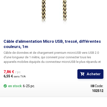
Câble d'alimentation Micro USB, tressé, différentes
couleurs, 1m
Câble de données et de chargement premium microUSB vers USB 2.0
d'une longueur de 1 mètre
, qui convient pour connecter tous les
appareils mobiles équipés du connecteur microUSB le plus répandu et
du connecteur USB 2.0 classique (type A) - par exemple avec un
ordinateur de bureau, un ordinateur portable ou un chargeur USB de
7,86 € 
/ pc.
Acheter
voyage classique. Le câble bénéficie d'un
traitement haut de gamme
, les
6,55 € 
sans TVA
connecteurs sont recouverts d'une épaisse gaine en aluminium, ce qui
ajoute à l'exclusivité du câble. En plus de l'isolation classique en
en stock
6-25 pc.
Code:
caoutchouc, le câble lui-même est tressé en fibre de nylon. Le câble
102512
trouve son application non seulement pour la recharge mais aussi pour
le transfert rapide de données. Les câbles USB sont disponibles en
plusieurs couleurs, selon la disponibilité du stock.