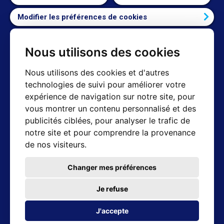
Modifier les préférences de cookies
Nous utilisons des cookies
Contact
Nous utilisons des cookies et d'autres
technologies de suivi pour améliorer votre
Shop mail : info@hotair.cz
expérience de navigation sur notre site, pour
+420 603 357 606 (Nur Englisch)
vous montrer un contenu personnalisé et des
Lun-Ven : 8:00 - 16:00
publicités ciblées, pour analyser le trafic de
Technique de support : servis@hotair.cz
notre site et pour comprendre la provenance
Collection personnelle
de nos visiteurs.
(République tchèque - Ostrava)
Lun-Ven : 8:00 - 16:00
Changer mes préférences
Paiement uniquement en barres
Je refuse
Adresse du magasin
J'accepte