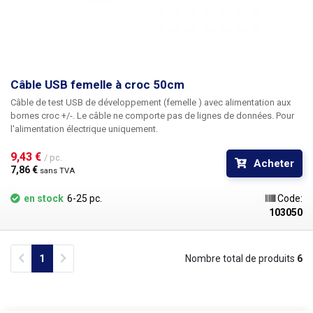
Câble USB femelle à croc 50cm
Câble de test USB de développement (femelle
) avec alimentation aux
bornes croc +/-. Le câble ne comporte pas de lignes de données. Pour
l'alimentation électrique uniquement.
9,43 € 
/ pc.
Acheter
7,86 € 
sans TVA
en stock
6-25 pc.
Code:
103050
Previous
Next
1
Nombre total de produits
6