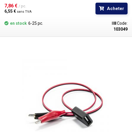
7,86 € 
/ pc.
Acheter
6,55 € 
sans TVA
en stock
6-25 pc.
Code:
103049