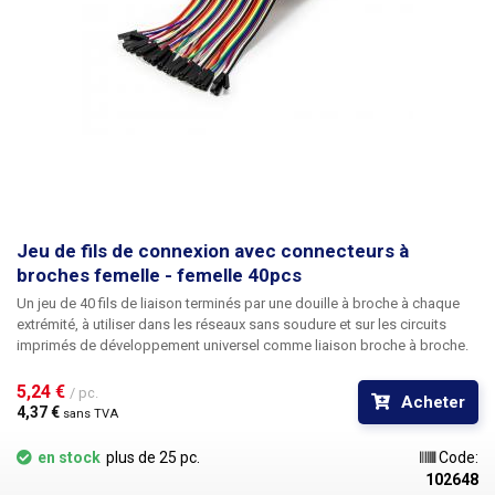
Jeu de fils de connexion avec connecteurs à
broches femelle - femelle 40pcs
Un
jeu de 40 fils de liaison
terminés par une douille à broche à chaque
extrémité, à utiliser dans les réseaux sans soudure et sur les circuits
imprimés de développement universel comme liaison broche à broche.
Les fils sont fournis dans un ensemble de 40 pièces, dont ils sont
séparés dans la quantité requise, individuellement ou, par exemple, dans
5,24 € 
/ pc.
Acheter
un faisceau de plusieurs fils. Chaque bracelet contient 10 couleurs
4,37 € 
sans TVA
réparties en quatre séries. Manipulation facile. Recommandé pour tous
les champs non soudables et les PCB universels de notre gamme.
en stock
plus de 25 pc.
Code:
Longueur totale : 20 cm
102648