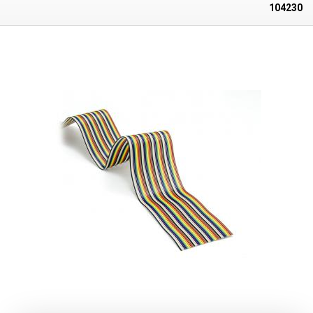
circuiter ou d'endommager le PCB. Le crochet lui-même est en métal
104230
avec un diamètre de 0,13 mm, l'ouverture maximale du crochet est
d'environ 3 mm.
Contenu de l'emballage :
10x crochet + 1x fil 15cm, 10
fils avec connecteurs PC.