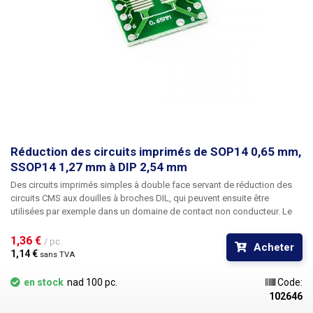
Réduction des circuits imprimés de SOP14 0,65 mm,
SSOP14 1,27 mm à DIP 2,54 mm
Des
circuits imprimés
simples à double face
servant de réduction des
circuits CMS aux douilles à broches DIL
, qui peuvent ensuite être
utilisées par exemple dans un domaine de contact non conducteur. Le
circuit imprimé réduit les composants CMS
SOP14 et SSOP14
avec un
espacement des broches de 0,65 mm ou 1,27 mm à DIP14 avec un
1,36 € 
/ pc.
Acheter
espacement des broches de 2,54 mm. Le circuit imprimé est double
1,14 € 
sans TVA
face, une face pour 0,65 mm et l'autre pour 1,27 mm. Les trous percés
contiennent les vias pour l'autre côté. Dimensions : 18x18mm Masque
en stock
nad 100 pc.
Code:
vert plaques étamées
102646