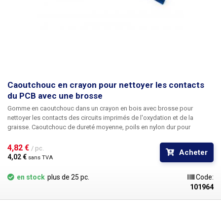
Caoutchouc en crayon pour nettoyer les contacts
du PCB avec une brosse
Gomme en caoutchouc dans un crayon en bois avec brosse
pour
nettoyer les contacts des circuits imprimés de l'oxydation et de la
graisse. Caoutchouc de dureté moyenne, poils en nylon dur pour
éliminer facilement les résidus de caoutchouc. Peut être râpé dans une
machine à râper conventionnelle. Convient également comme gomme à
4,82 € 
/ pc.
Acheter
crayon classique.
4,02 € 
sans TVA
en stock
plus de 25 pc.
Code:
101964