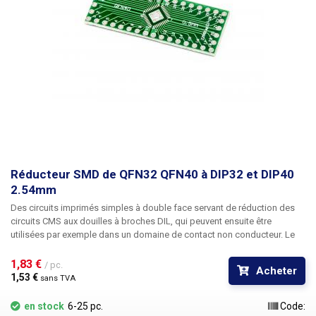
Réducteur SMD de QFN32 QFN40 à DIP32 et DIP40
2.54mm
Des
circuits imprimés
simples à double face
servant de réduction des
circuits CMS aux douilles à broches DIL
, qui peuvent ensuite être
utilisées par exemple dans un domaine de contact non conducteur. Le
circuit imprimé réduit les composants CMS
QFN32 et QFN40
avec un
espacement des broches de 0,5 mm à DIP32 ou DIP40 avec un
1,83 € 
/ pc.
Acheter
espacement des broches de 2,54 mm. Les trous percés contiennent les
1,53 € 
sans TVA
fils de l'autre côté. Dimensions : 40x15mm Masque vert plaques
étamées
en stock
6-25 pc.
Code: