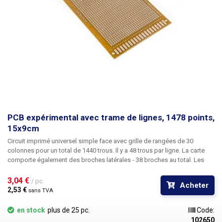
PCB expérimental avec trame de lignes, 1478 points,
15x9cm
Circuit imprimé universel simple face avec grille de rangées de 30
colonnes pour un total de 1440 trous. Il y a 48 trous par ligne. La carte
comporte également des broches latérales - 38 broches au total. Les
lignes et les colonnes sont étiquetées. La taille du circuit imprimé est de
15 x 9 cm. Le circuit imprimé cuprexcard universel percé offre une option
3,04 € 
/ pc.
Acheter
simple, peu coûteuse et surtout rapide pour la création de circuits
2,53 € 
sans TVA
imprimés sans avoir besoin d'une conception, d'une gravure et d'un
perçage complexes. Il suffit de placer les composants sur le circuit
en stock
plus de 25 pc.
Code:
imprimé pré-percé, de les souder et de créer un chemin d'étain entre eux
102650