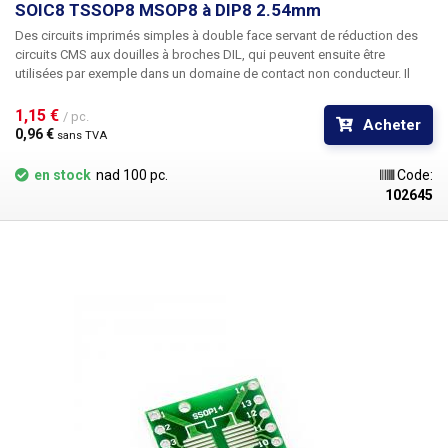
SOIC8 TSSOP8 MSOP8 à DIP8 2.54mm
Des
circuits imprimés
simples à double face
servant de réduction des
circuits CMS aux douilles à broches DIL
, qui peuvent ensuite être
utilisées par exemple dans un domaine de contact non conducteur. Il
réduit les composants SMD
SOP8 SO8 SOIC8 TSSOP8 MSOP8
avec un
espacement des broches de 0,65 mm ou 1,27 mm à DIP8 avec un
1,15 € 
/ pc.
Acheter
espacement des broches de 2,54 mm. Le circuit imprimé est double
0,96 € 
sans TVA
face, une face pour 0,65 mm et l'autre pour 1,27 mm. Les trous percés
contiennent les vias pour l'autre côté. Dimensions : 12x12mm Masque
en stock
nad 100 pc.
Code:
vert plaques étamées
102645