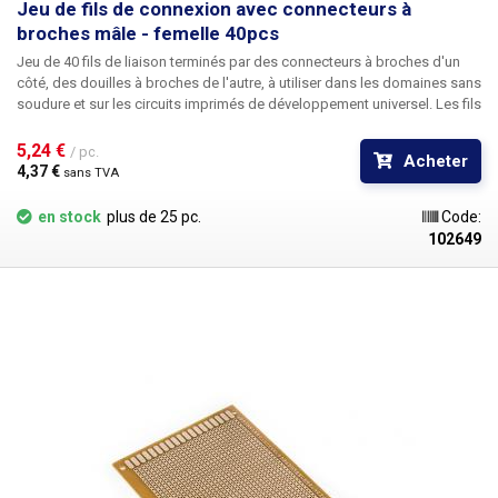
Jeu de fils de connexion avec connecteurs à
broches mâle - femelle 40pcs
Jeu de 40 fils de liaison
terminés par des connecteurs à broches d'un
côté, des douilles à broches de l'autre, à utiliser dans les domaines sans
soudure et sur les circuits imprimés de développement universel. Les fils
sont fournis dans un ensemble de 40 pièces, dont ils sont séparés dans
la quantité requise, individuellement ou, par exemple, dans un faisceau
5,24 € 
/ pc.
Acheter
de plusieurs fils. Chaque bracelet contient 10 couleurs réparties en
4,37 € 
sans TVA
quatre séries. Manipulation facile. Recommandé pour tous les champs
non soudables et les PCB universels de notre gamme. Longueur totale :
en stock
plus de 25 pc.
Code:
20 cm
102649