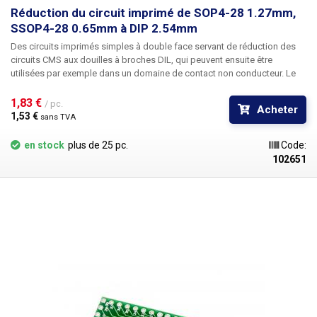
Réduction du circuit imprimé de SOP4-28 1.27mm,
SSOP4-28 0.65mm à DIP 2.54mm
Des circuits imprimés simples à double face servant de réduction des
circuits CMS aux douilles à broches DIL, qui peuvent ensuite être
utilisées par exemple dans un domaine de contact non conducteur. Le
circuit imprimé réduit les composants SMD SOP4 à SOP28 avec un
espacement des broches de 0,65 mm et SSOP4 à SSOP28 avec un
1,83 € 
/ pc.
Acheter
espacement des broches de 1,27 mm à DIP4 à DIP28 avec un
1,53 € 
sans TVA
espacement des broches de 2,54 mm. Les trous percés contiennent
l'ajustement serré sur l'autre côté. Dimensions : 35x20mm Masque vert
en stock
plus de 25 pc.
Code:
plaques étamées
102651