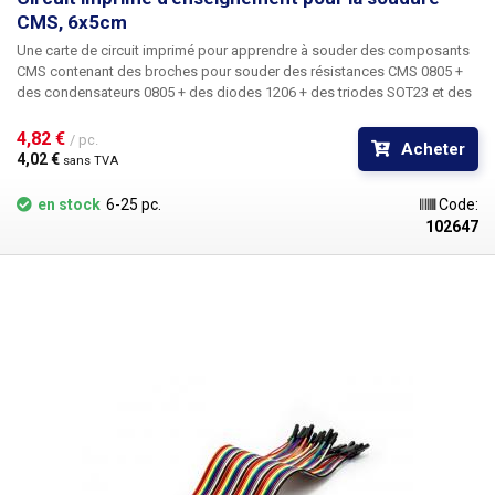
CMS, 6x5cm
Une
carte de circuit imprimé
pour apprendre à souder des composants
CMS contenant des broches
pour souder des résistances CMS 0805 +
des condensateurs 0805 + des diodes 1206 + des triodes SOT23 et des
circuits intégrés SO14 et SO16
. Le circuit imprimé est simple face, non
percé et contient un masque vert avec des étiquettes imprimées.
4,82 € 
/ pc.
Acheter
Particulièrement adapté aux écoles d'application et aux centres de
4,02 € 
sans TVA
formation. pCB étamés Dimensions : 6x5cm
en stock
6-25 pc.
Code:
102647