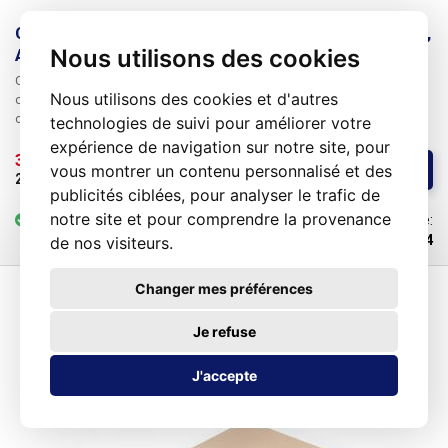
Câble plat (bretelles) FBK40 coloré, 40 conducteurs,
Nous utilisons des cookies
AWG29
Câble plat coloré FBK40 avec 40 conducteurs
- licna, diamètre des
Nous utilisons des cookies et d'autres
conducteurs individuels AWG29 - 0,064mm2, entretoise RM1.27mm. Le
câble a un total de 10 couleurs en 4 séries répétitives. Les câbles
technologies de suivi pour améliorer votre
peuvent être facilement séparés pour obtenir le nombre d'âmes
expérience de navigation sur notre site, pour
souhaité. Convient à la réparation de divers appareils électroniques, à
3,30 € 
/ m
vous montrer un contenu personnalisé et des
Acheter
l'interconnexion de broches, au développement, aux connexions
2,75 € 
sans TVA
publicités ciblées, pour analyser le trafic de
flexibles dans les appareils de communication, à la construction
d'applications Arduino, etc Vendu au mètre. La longueur minimale est de
notre site et pour comprendre la provenance
en stock
6-25 m
Code:
1m.
100594
de nos visiteurs.
Changer mes préférences
Je refuse
J'accepte