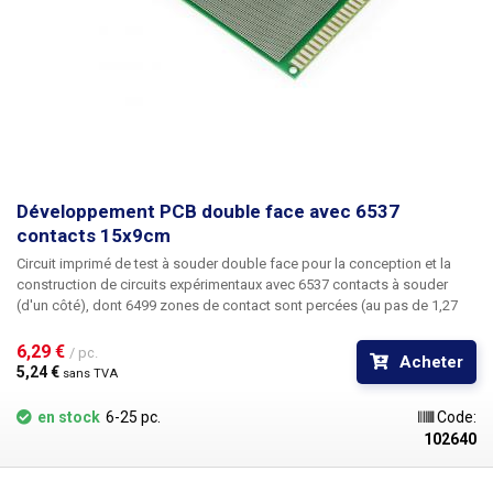
Développement PCB double face avec 6537
contacts 15x9cm
Circuit imprimé de test à souder double face pour la conception et la
construction de circuits expérimentaux avec 6537 contacts à souder
(d'un côté), dont 6499 zones de contact sont percées (au pas de 1,27
mm) et perforées de l'autre côté et 38 zones de contact sans trous. Le
circuit imprimé a une taille totale de 15x9 cm. Le circuit imprimé universel
6,29 € 
/ pc.
Acheter
percé en cuprextite offre une option simple, peu coûteuse et surtout
5,24 € 
sans TVA
rapide pour la création de circuits imprimés sans qu'il soit nécessaire
d'effectuer des opérations complexes de conception, de gravure et de
en stock
6-25 pc.
Code:
perçage. Il suffit de placer les composants sur le circuit imprimé pré-
102640
percé, de les souder et de créer un chemin d'étain entre eux en
connectant les points individuels ou les cavaliers de fil. Par rapport aux