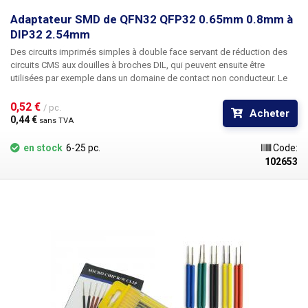
Adaptateur SMD de QFN32 QFP32 0.65mm 0.8mm à
DIP32 2.54mm
Des
circuits imprimés
simples à double face
servant de réduction des
circuits CMS aux douilles à broches DIL
, qui peuvent ensuite être
utilisées par exemple dans un domaine de contact non conducteur. Le
circuit imprimé réduit les composants CMS
QFN32 et QFP32
avec un
espacement des broches de 0,65 mm ou 0,8 mm à DIP32 avec un
0,52 € 
/ pc.
Acheter
espacement des broches de 2,54 mm. Le circuit imprimé est double
0,44 € 
sans TVA
face, une face pour un espacement des broches de 0,65 mm et l'autre
pour 0,8 mm. Les trous percés contiennent l'espacement des broches
en stock
6-25 pc.
Code:
pour l'autre face. Dimensions : 40x20mm Masque vert Plaques étamées
102653