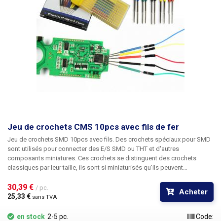
Jeu de crochets CMS 10pcs avec fils de fer
Jeu de crochets SMD 10pcs avec fils.
Des crochets spéciaux pour SMD
sont utilisés pour connecter des E/S SMD ou THT et d'autres
composants miniatures. Ces crochets se distinguent des crochets
classiques par leur taille, ils sont si miniaturisés qu'ils peuvent
facilement se glisser derrière les broches des circuits intégrés soudés
au PCB. L'autre côté du crochet se branche sur une broche de PC
30,39 € 
/ pc.
Acheter
classique avec un fil qui est inclus dans le paquet. En attachant le
25,33 € 
sans TVA
crochet au composant, vous disposez d'un moyen pratique de mesurer
les composants connectés dans les circuits sans risquer de court-
en stock
2-5 pc.
Code: