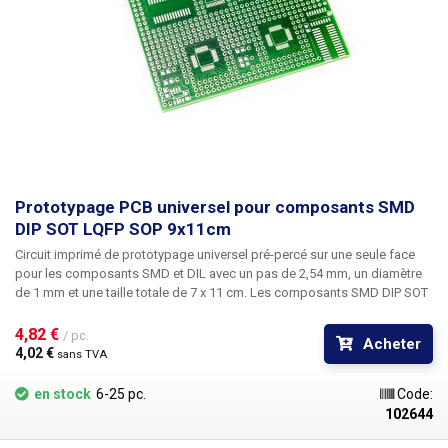
Prototypage PCB universel pour composants SMD
DIP SOT LQFP SOP 9x11cm
Circuit imprimé de prototypage universel pré-percé sur une seule face
pour les composants SMD et DIL avec un pas de 2,54 mm, un diamètre
de 1 mm et une taille totale de 7 x 11 cm. Les composants SMD
DIP SOT
LQFP SOP
peuvent être soudés sur le circuit imprimé. Les contacts SMD
individuels sont mis en évidence sur le DIL.
4,82 € 
/ pc.
Acheter
4,02 € 
sans TVA
en stock
6-25 pc.
Code:
102644