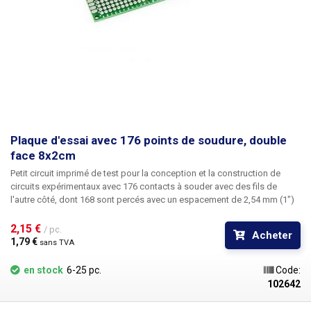
Plaque d'essai avec 176 points de soudure, double
face 8x2cm
Petit circuit imprimé de test pour la conception et la construction de
circuits expérimentaux avec 176 contacts à souder avec des fils de
l'autre côté, dont 168 sont percés avec un espacement de 2,54 mm (1")
et 8 contacts latéraux avec des pôles solides avec une taille totale de
circuit imprimé de 8x2 cm. Le circuit imprimé comporte des colonnes et
2,15 € 
/ pc.
Acheter
des rangées marquées par l'alphabet et des chiffres. Le circuit imprimé
1,79 € 
sans TVA
universel percé en cuprextite offre une option simple, peu coûteuse et
surtout rapide pour la création de circuits imprimés sans qu'il soit
en stock
6-25 pc.
Code:
nécessaire d'effectuer des opérations complexes de conception, de
102642
gravure et de perçage. Il suffit de placer les composants sur le circuit
imprimé pré-percé, de les souder et de créer un chemin d'étain entre eux