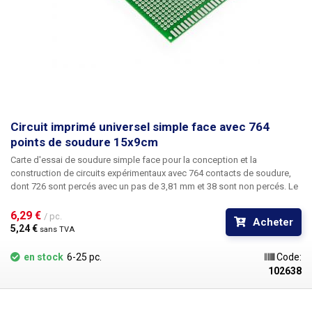
Circuit imprimé universel simple face avec 764
points de soudure 15x9cm
Carte d'essai de soudure simple face pour la conception et la
construction de circuits expérimentaux avec 764 contacts de soudure,
dont 726 sont percés avec un pas de 3,81 mm et 38 sont non percés. Le
circuit imprimé a une taille totale de 15x9cm. Le circuit imprimé universel
percé en cuprextite offre une option simple, peu coûteuse et surtout
6,29 € 
/ pc.
Acheter
rapide pour la création de circuits imprimés sans qu'il soit nécessaire de
5,24 € 
sans TVA
procéder à une conception, une gravure et un perçage complexes. Il
suffit de placer les composants sur le circuit imprimé pré-percé, de les
en stock
6-25 pc.
Code:
souder et de créer un chemin d'étain entre eux en connectant les points
102638
individuels ou les cavaliers de fil. Par rapport aux réseaux sans soudure,
cette solution offre une plus grande stabilité et une plus grande fiabilité.