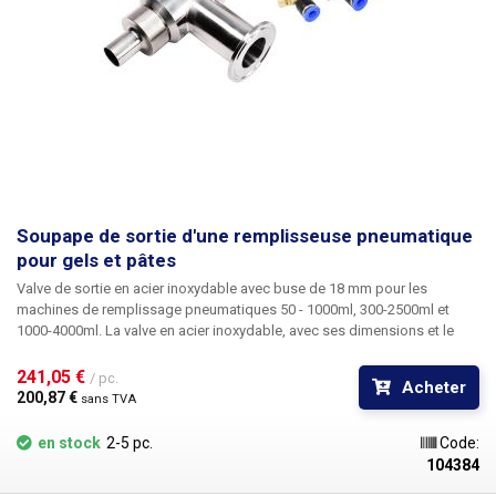
Soupape de sortie d'une remplisseuse pneumatique
pour gels et pâtes
Valve de sortie en acier inoxydable avec buse de 18 mm pour les
machines de remplissage pneumatiques
50 - 1000ml, 300-2500ml et
1000-4000ml. La valve en acier inoxydable, avec ses dimensions et le
diamètre de la buse de sortie, est conçue pour la distribution de liquides
et de substances plus durs : détergents en gel et agents de nettoyage,
241,05 € 
/ pc.
Acheter
huiles de moteur et de lubrification, yaourt, ketchup, miel et autres
200,87 € 
sans TVA
substances à viscosité plus élevée. pour contrôler le piston, il y a deux
entrées avec filetage femelle M5, inclus 2 pièces de réducteurs d'angle
en stock
2-5 pc.
Code:
M5 avec filetage externe et un raccord rapide 1/4" pour connecter un
104384
tuyau de 6 mm. La résistance chimique du produit est due au matériau