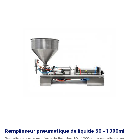
changeant l'arbre, la transmission est modifiée (la vitesse du piston
change). La sortie de la remplisseuse est située dans la partie inférieure
du cylindre, il est possible de choisir parmi 4 tailles de rallonges pour le
remplissage avec des diamètres : 16, 22, 32, 38mm. La bouteille de 10
litres est basculante et pour le remplissage ou le nettoyage, vous
pouvez retirer la bouteille de la machine en la tirant simplement de son
support. La conception simple de l'ensemble de l'unité garantit un
entretien facile, un nettoyage par l'opérateur et un fonctionnement sans
problème.
Le distributeur est entièrement métallique, les pièces en
contact avec le liquide distribué sont en acier inoxydable. Le distributeur
n'inclut pas de certificat alimentaire.
contenu de l'emballage :
distributeur, 4 accessoires, joint de rechange pour le piston du
distributeur.
Remplisseur pneumatique de liquide 50 - 1000ml
Remplisseur pneumatique de liquides 50 - 1000ml La remplisseuse