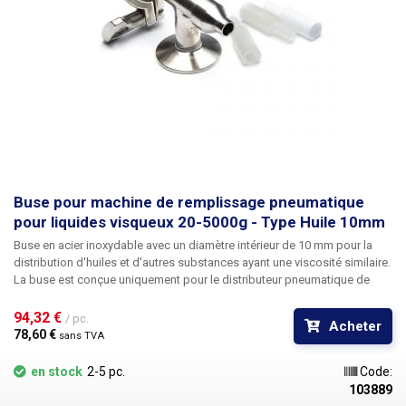
Buse pour machine de remplissage pneumatique
pour liquides visqueux 20-5000g - Type Huile 10mm
Buse en acier inoxydable avec un diamètre intérieur de 10 mm pour la
distribution d'huiles et d'autres substances ayant une viscosité similaire.
La buse est conçue uniquement pour le distributeur pneumatique de
substances visqueuses 20-5000g. Les buses sont divisées en fonction
de leur diamètre. Plus le diamètre de la buse est grand, plus la densité
94,32 € 
/ pc.
Acheter
de la substance distribuée est élevée, voir le tableau ci-dessous. .tg
78,60 € 
sans TVA
{border-collapse:collapse;border-spacing:0;} .tg td{border-
color:black;border-style:solid;border-width:1px;font-family:Arial, sans-
en stock
2-5 pc.
Code:
serif;font-size:14px ; overflow:hidden;padding:10px 5px;word-
103889
break:normal;} .tg th{border-color:black;border-style:solid;border-