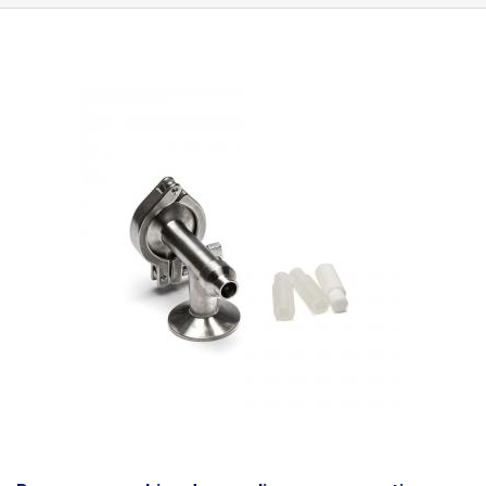
width:1px;font-family:Arial, sans-serif;font-size:14px ; font-
weight:normal;overflow:hidden;padding:10px 5px;word-break:normal;}
.tg .tg-0lax{text-align:left;vertical-align:top}
Code produit
Diamètre de la
buse
Type
103888 8mm Eau 103889 10 mm Huile 103890 12mm
Yoghourt 103891 19mm Miel 103892 25 mm Miel épais
Contenu de
l'emballage :
embout 10mm, douille, joint, jeu d'accessoires pour le
raccordement au distributeur.
Paramètres :
Matériau : acier inoxydable
Diamètre intérieur de la buse : 10mm