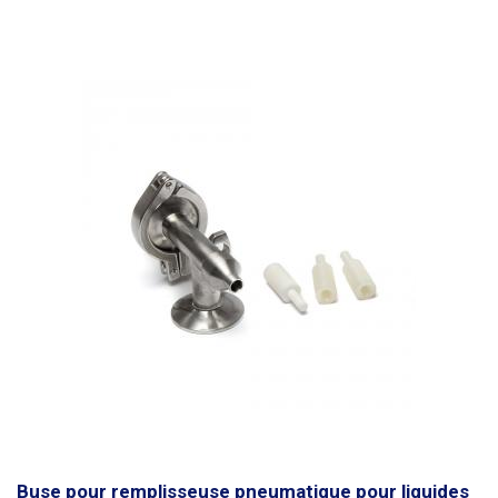
utilisé, l'acier inoxydable AISI 304. L'acier AISI 304 résiste à l'eau, à la
vapeur d'eau, à l'humidité de l'air, aux acides alimentaires ainsi qu'aux
acides organiques et inorganiques faibles. Il a une grande variété
d'applications telles que l'industrie alimentaire, l'industrie des boissons,
l'industrie laitière, l'industrie des brasseries et du vin, l'industrie
pharmaceutique et cosmétique, et résiste également aux substances
alcalines et à tous les alcools.
Contenu de l'emballage :
1x valve avec
buse 18mm, 2x réducteur M5 à 1/4"
Buse pour remplisseuse pneumatique pour liquides