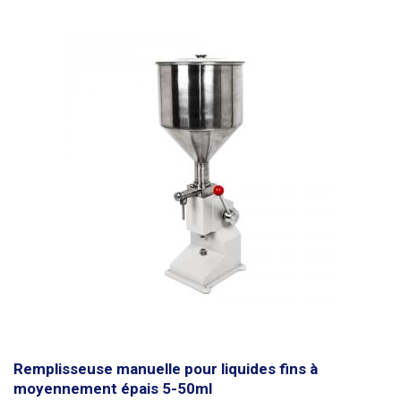
expulsé en 90 secondes environ. Le moteur est commandé par une
librement sur le support. La distance maximale possible entre le centre
pédale : lorsque la pédale est enfoncée, le matériau est poussé hors de
de la tête et le châssis du distributeur est de 20 cm avec le support
la trémie dans un boîtier ou un conteneur préparé à l'avance. Le
fourni. Si une plus grande distance entre la tête de distribution et le
remplisseur ne dispose pas d'une régulation du volume ou du poids
châssis est nécessaire, elle peut être ajustée en ajoutant une tige de
déplacé par lot. La taille du lot dépend de la durée d'enfoncement de la
support plus longue et en étirant le tuyau de la valve de contrôle jusqu'à
pédale et de la vitesse du moteur réglée. La trémie de matériau de 15L
environ 50 cm (sur demande). Le
distributeur est fabriqué en acier
en acier inoxydable est fixée dans le support de remplissage par des vis
inoxydable et en aluminium
, les parties en contact avec le liquide sont en
qui verrouillent la trémie et empêchent tout mouvement lorsque le
acier inoxydable 304L et 316L, qui est couramment utilisé pour la
matériau est extrudé. 5 accessoires de remplissage différents sont
production d'ustensiles de cuisine, de piercings, de montres, de bijoux
fournis avec la remplisseuse. Acier inoxydable adapté à l'industrie
et qui est biocompatible. Il n'y a donc aucun risque de contamination du
alimentaire. Peut être vissé au plan de travail à l'aide de deux trous de vis
produit distribué. La remplisseuse est équipée de pièces pneumatiques
dans la base du remplisseur. Cinq embouts de remplissage
de haute qualité de la société taïwanaise AirTac.
interchangeables dans un paquet de 38, 32, 25, 22, 16mm avec une
longueur de 180mm. L'accessoire peut également être utilisé pour
distribuer et remplir des lubrifiants, des produits d'étanchéité et d'autres
mélanges solides, par exemple. Toutes les parties de la machine qui
entrent en contact avec les aliments distribués sont fabriquées en acier
inoxydable de "qualité alimentaire" : acier inoxydable 1.4301, ČSN 17 240,
AISI 304. Sa composition chimique est conforme à la norme d'utilisation
des produits alimentaires.
Contenu de l'emballage :
chargeur, pédale, 5
pcs de rallonges, 2 pcs de joint de piston de rechange.
Remplisseuse manuelle pour liquides fins à
moyennement épais 5-50ml