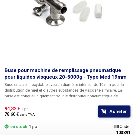
Buse pour machine de remplissage pneumatique
pour liquides visqueux 20-5000g - Type Med 19mm
Buse en acier inoxydable avec un diamètre intérieur de 19 mm pour la
distribution de miel et d'autres substances de viscosité similaire.
La
buse est conçue uniquement pour le distributeur pneumatique de
substances visqueuses 20-5000g. Les buses sont divisées en fonction
de leur diamètre. Plus le diamètre de la buse est grand, plus la densité
94,32 € 
/ pc.
Acheter
de la substance distribuée est élevée, voir le tableau ci-dessous. .tg
78,60 € 
sans TVA
{border-collapse:collapse;border-spacing:0;} .tg td{border-
color:black;border-style:solid;border-width:1px;font-family:Arial, sans-
en stock
1 pc.
Code:
serif;font-size:14px ; overflow:hidden;padding:10px 5px;word-
103891