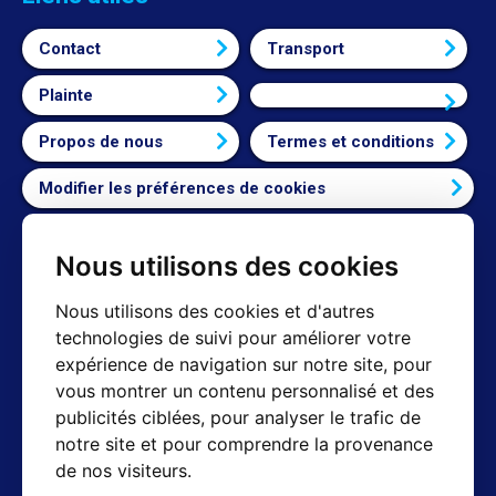
Contact
Transport
Plainte
Connexion
Propos de nous
Termes et conditions
Modifier les préférences de cookies
Nous utilisons des cookies
Contact
Nous utilisons des cookies et d'autres
technologies de suivi pour améliorer votre
Shop mail : info@hotair.cz
expérience de navigation sur notre site, pour
+420 603 357 606 (Nur Englisch)
vous montrer un contenu personnalisé et des
Lun-Ven : 8:00 - 16:00
publicités ciblées, pour analyser le trafic de
Technique de support : servis@hotair.cz
notre site et pour comprendre la provenance
Collection personnelle
de nos visiteurs.
(République tchèque - Ostrava)