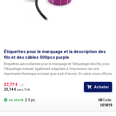
Étiquettes pour le marquage et la description des
fils et des câbles 500pcs purple
Étiquettes autocollantes pour le marquage et l'étiquetage des fils
, pour
l'étiquetage manuel, également adaptées à l'impression sur une
imprimante thermique ou laser (pas à jet d'encre). En outre, nous offrons
la possibilité d'une
impression personnalisée
en noir, y compris la
numérotation. Pour plus d'informations sur l'impression, veuillez
27,77 € 
/ pc.
Acheter
contacter notre service commercial
au +420 603 357 606
. Idéales
pour
23,14 € 
sans TVA
étiqueter les câbles dans les tableaux de distribution et les boîtes de
jonction
afin de faciliter l'identification des câbles individuels. Les
en stock
2-5 pc.
Code:
étiquettes pour câbles sont disponibles en cinq couleurs différentes
101819
pour une meilleure identification des câbles - rouge, orange, jaune,
blanc,
violet
. Les étiquettes peuvent être écrites, par exemple, avec un