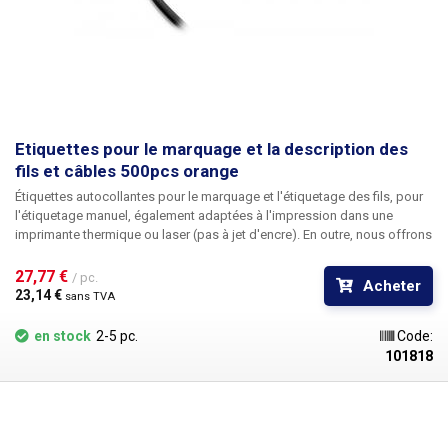
Etiquettes pour le marquage et la description des
fils et câbles 500pcs orange
Étiquettes autocollantes pour le marquage et l'étiquetage des fils
, pour
l'étiquetage manuel, également adaptées à l'impression dans une
imprimante thermique ou laser (pas à jet d'encre). En outre, nous offrons
la possibilité d'une
impression personnalisée
en noir, y compris la
numérotation. Pour toute information sur l'impression, veuillez contacter
27,77 € 
/ pc.
Acheter
notre service commercial
au +420 603 357 606
. Idéal
pour étiqueter les
23,14 € 
sans TVA
câbles dans les armoires et les boîtes de jonction
afin de faciliter
l'identification des câbles individuels. Les étiquettes de câble sont
en stock
2-5 pc.
Code:
disponibles en cinq couleurs différentes pour une meilleure
101818
identification des fils - rouge,
orange
, jaune, blanc, violet. Les étiquettes
peuvent être écrites, par exemple, avec un marqueur permanent, divers
marqueurs pour CD, un stylo à encre (à bille) et un crayon ordinaire. Il
n'est pas possible d'écrire avec un stylo à bille. Les étiquettes sont
imperméables. Conçu pour des conducteurs d'un
diamètre maximal de 8