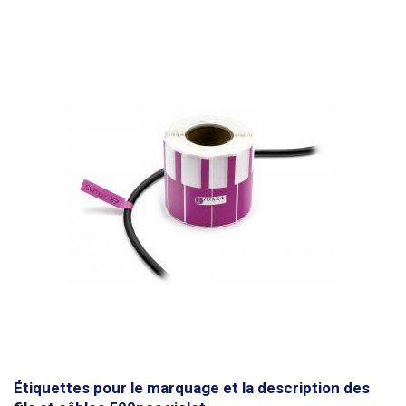
marqueur permanent, divers marqueurs CD, un stylo à encre (à bille) et un
crayon ordinaire. Il n'est pas possible d'écrire avec un stylo à bille. Les
étiquettes sont imperméables. Conçues pour des conducteurs d'un
diamètre maximal de 8 mm
, elles peuvent également être utilisées pour
des conducteurs d'un diamètre supérieur, mais la force d'adhérence doit
être moindre. Dimensions : 70 x 12 mm Longueur de la partie support
(ruban) : 30mm Quantité : 500 pièces Couleur : violet
Étiquettes pour le marquage et la description des