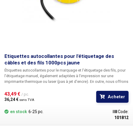
Etiquettes autocollantes pour l'étiquetage des
câbles et des fils 1000pcs jaune
Étiquettes autocollantes pour le marquage et l'étiquetage des fils
, pour
l'étiquetage manuel, également adaptées à l'impression sur une
imprimante thermique ou laser (pas à jet d'encre). En outre, nous offrons
la possibilité d'une
impression personnalisée
en noir, y compris la
numérotation. Pour plus d'informations sur l'impression, veuillez
43,49 € 
/ pc.
Acheter
contacter notre service commercial
au +420 603 357 606
. Idéales
pour
36,24 € 
sans TVA
étiqueter les câbles dans les tableaux de distribution et les boîtes de
jonction
afin de faciliter l'identification des câbles individuels. Les
en stock
6-25 pc.
Code:
étiquettes pour câbles sont disponibles en cinq couleurs différentes
101812
pour une meilleure identification des câbles - rouge, orange,
jaune
,
blanc, violet. Les étiquettes peuvent être écrites, par exemple, avec un
marqueur permanent, divers marqueurs CD, un stylo à encre (à bille) et un