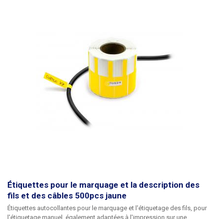
mm
. Peut également être utilisé pour des conducteurs de plus grand
diamètre, mais la force adhésive doit être moindre. Dimensions : 70 x
12mm Longueur de la partie support (bande) : 30mm Quantité : 500pcs
Couleur : orange
Étiquettes pour le marquage et la description des
fils et des câbles 500pcs jaune
Étiquettes autocollantes pour le marquage et l'étiquetage des fils
, pour
l'étiquetage manuel, également adaptées à l'impression sur une