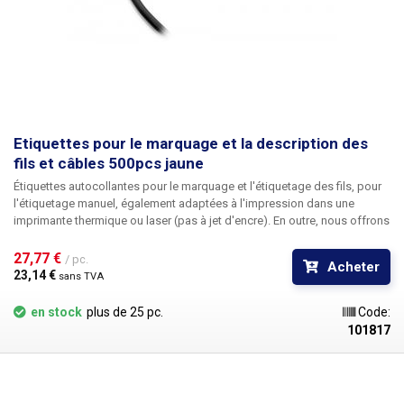
Etiquettes pour le marquage et la description des
fils et câbles 500pcs jaune
Étiquettes autocollantes pour le marquage et l'étiquetage des fils
, pour
l'étiquetage manuel, également adaptées à l'impression dans une
imprimante thermique ou laser (pas à jet d'encre). En outre, nous offrons
la possibilité d'une
impression personnalisée
en noir, y compris la
numérotation. Pour toute information sur l'impression, veuillez contacter
27,77 € 
/ pc.
Acheter
notre service commercial
au +420 603 357 606
. Idéal
pour étiqueter les
23,14 € 
sans TVA
câbles dans les armoires et les boîtes de jonction
afin de faciliter
l'identification des câbles individuels. Les étiquettes de câble sont
en stock
plus de 25 pc.
Code:
disponibles en cinq couleurs différentes pour une meilleure
101817
identification des fils - rouge, orange,
jaune
, blanc, violet. Les étiquettes
peuvent être écrites, par exemple, avec un marqueur permanent, divers
marqueurs pour CD, un stylo à encre (à bille) et un crayon ordinaire. Il
n'est pas possible d'écrire avec un stylo à bille. Les étiquettes sont