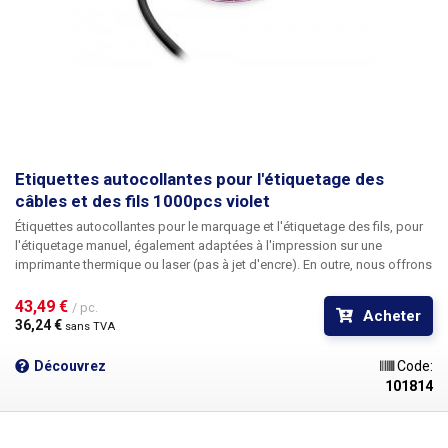
Etiquettes autocollantes pour l'étiquetage des
câbles et des fils 1000pcs violet
Étiquettes autocollantes pour le marquage et l'étiquetage des fils
, pour
l'étiquetage manuel, également adaptées à l'impression sur une
imprimante thermique ou laser (pas à jet d'encre). En outre, nous offrons
la possibilité d'une
impression personnalisée
en noir, y compris la
numérotation. Pour plus d'informations sur l'impression, veuillez
43,49 € 
/ pc.
Acheter
contacter notre service commercial
au +420 603 357 606
. Idéales
pour
36,24 € 
sans TVA
étiqueter les câbles dans les tableaux de distribution et les boîtes de
jonction
afin de faciliter l'identification des câbles individuels. Les
Découvrez
Code:
étiquettes pour câbles sont disponibles en cinq couleurs différentes
101814
pour une meilleure identification des câbles - rouge, orange, jaune,
blanc,
violet
. Les étiquettes peuvent être écrites, par exemple, avec un
marqueur permanent, divers marqueurs CD, un stylo à encre (à bille) et un