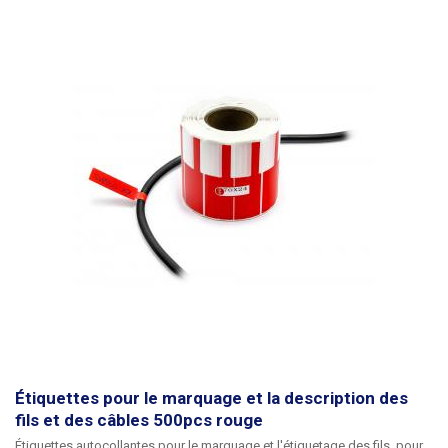
imperméables. Conçu pour des conducteurs d'un
diamètre maximal de 8
mm
. Peut également être utilisé pour des conducteurs de plus grand
diamètre, mais la force adhésive doit être moindre. Dimensions : 70 x
12mm Longueur de la partie support (bande) : 30mm Quantité : 500pcs
Couleur : blanc
Étiquettes pour le marquage et la description des
fils et des câbles 500pcs rouge
Étiquettes autocollantes pour le marquage et l'étiquetage des fils
, pour