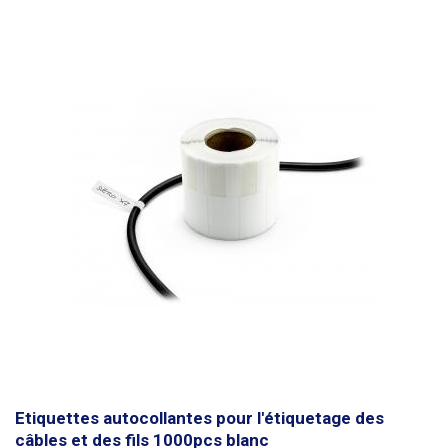
crayon ordinaire. Il n'est pas possible d'écrire avec un stylo à bille. Les
étiquettes sont imperméables. Conçues pour des conducteurs d'un
diamètre maximal de 8 mm
, elles peuvent également être utilisées pour
des conducteurs d'un diamètre supérieur, mais la force d'adhérence doit
être moindre. Dimensions : 70 x 12 mm Longueur de la partie support
(ruban) : 30 mm Quantité : 1000pcs Couleur : jaune
Etiquettes autocollantes pour l'étiquetage des
câbles et des fils 1000pcs blanc