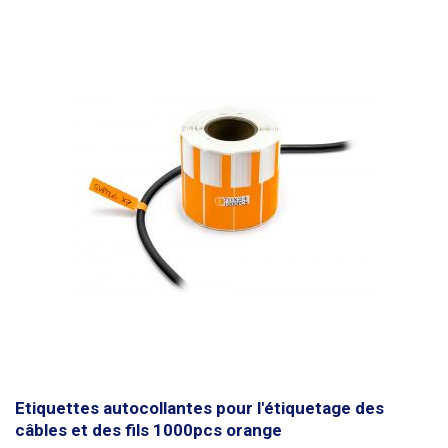
crayon ordinaire. Il n'est pas possible d'écrire avec un stylo à bille. Les
étiquettes sont imperméables. Conçues pour des conducteurs d'un
diamètre maximal de 8 mm
, elles peuvent également être utilisées pour
des conducteurs d'un diamètre supérieur, mais la force d'adhérence doit
être moindre. Dimensions : 70 x 12 mm Longueur de la partie support
(ruban) : 30 mm Quantité : 1000pcs Couleur : violet
Etiquettes autocollantes pour l'étiquetage des
câbles et des fils 1000pcs orange