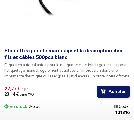
Etiquettes pour le marquage et la description des
fils et câbles 500pcs blanc
Étiquettes autocollantes pour le marquage et l'étiquetage des fils
, pour
l'étiquetage manuel, également adaptées à l'impression dans une
imprimante thermique ou laser (pas à jet d'encre). En outre, nous offrons
la possibilité d'une
impression personnalisée
en noir, y compris la
numérotation. Pour toute information sur l'impression, veuillez contacter
27,77 € 
/ pc.
Acheter
notre service commercial
au +420 603 357 606
. Idéal
pour étiqueter les
23,14 € 
sans TVA
câbles dans les armoires et les boîtes de jonction
afin de faciliter
l'identification des câbles individuels. Les étiquettes de câble sont
en stock
2-5 pc.
Code:
disponibles en cinq couleurs différentes pour une meilleure
101816
identification des fils - rouge, orange, jaune,
blanc
, violet. Les étiquettes
peuvent être écrites, par exemple, avec un marqueur permanent, divers
marqueurs pour CD, un stylo à encre (à bille) et un crayon ordinaire. Il
n'est pas possible d'écrire avec un stylo à bille. Les étiquettes sont