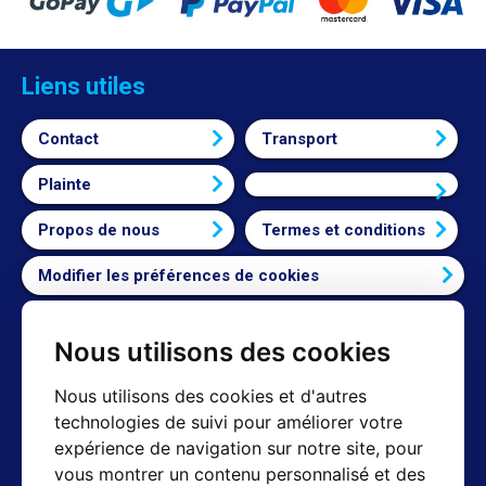
Liens utiles
Contact
Transport
Plainte
Connexion
Propos de nous
Termes et conditions
Modifier les préférences de cookies
Nous utilisons des cookies
Contact
Nous utilisons des cookies et d'autres
technologies de suivi pour améliorer votre
Shop mail : info@hotair.cz
expérience de navigation sur notre site, pour
+420 603 357 606 (Nur Englisch)
vous montrer un contenu personnalisé et des
Lun-Ven : 8:00 - 16:00