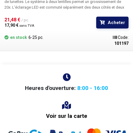
de lunettes. Le système à deux lentilles permet un grossissement de
20x. L'éclairage LED est commuté séparément des deux côtés et deux
piles CR1620 (deux pour chaque LED) sont utilisées pour l'alimentation.
Les loupes droite et gauche peuvent être articulées indépendamment
21,48 € 
/ pc.
Acheter
afin de ne pas couvrir l'œil non utilisé.
17,90 € 
sans TVA
en stock
6-25 pc.
Code:
101197
Heures d'ouverture:
8:00 - 16:00
Voir sur la carte