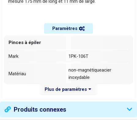
mesure 175 mm de long et 11 mm de large.
Paramètres
Pinces à épiler
Mark
1PK-106T
non-magnétiqueacier
Matériau
inoxydable
Plus de paramètres
Fin
courbé et pointu
Poids de l'emballage [kg]:
0.0425 kg
Produits connexes