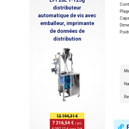
Cont
distributeur
Plage
automatique de vis avec
Capa
emballeur, imprimante
Dime
de données de
Poid
distribution
M
N
R
R
12 194,31 €
7 316,54 € 
O
/ pc.
6 097,12 € 
sans TVA