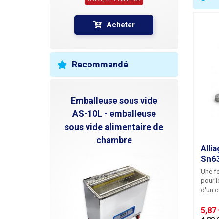
R
Acheter
H
P
Recommandé
Emballeuse sous vide
AS-10L - emballeuse
sous vide alimentaire de
chambre
Alli
Sn6
Une fo
pour l
d'un 
dans u
trompe
5,87 
soudur