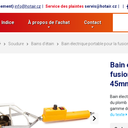
lement)
info@hotair.cz
Service des plaintes
servis@hotair.cz
Indice
À propos de l'achat
Contact
Soudure
Bains d'étain
Bain électrique portable pour la fus
Bain 
fusio
45m
Bain élect
du plomb 
gamme de 
du texte