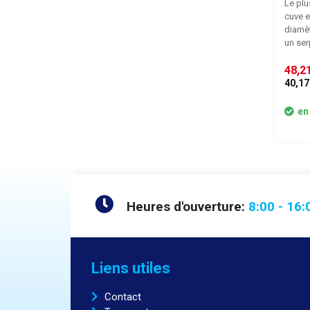
Le plu
cuve e
diamèt
un ser
tempér
potent
48,21
un out
40,17 
pièces
Le dia
en
de 36 
le rem
pâte à
Heures d'ouverture:
8:00 - 16:
Liens utiles
Contact