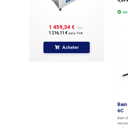
4,89 €
mélang
tout c
en
gamme,
pas de
1 459,34 € 
grande
/ pc.
nécess
1 216,11 € 
sans TVA
bain d
Acheter
Bain
6C
Bain d
renomm