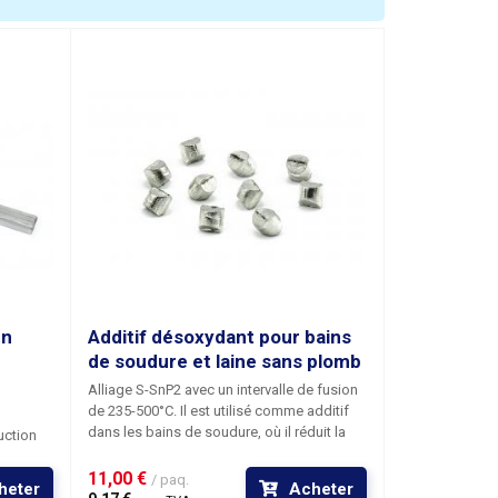
mm (DxVxŠ)
en
Additif désoxydant pour bains
de soudure et laine sans plomb
Alliage S-SnP2 avec un intervalle de fusion
de 235-500°C. Il est utilisé comme additif
dans les bains de soudure, où il réduit la
uction
formation de scories, diminue le risque de
oudure
formation de ponts et de cratères. Le
11,00 € 
/ paq.
heter
Acheter
mélange avec ajout de phosphore réduit