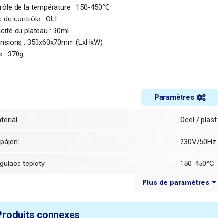
rôle de la température : 150-450°C
 de contrôle : OUI
cité du plateau : 90ml
nsions : 350x60x70mm (LxHxW)
s : 370g
Paramètres
ateriál
Ocel / plast
apájení
230V/50Hz
egulace teploty
150-450°C
Plus de paramètres
ozsah regulace
ANO
bjem vaničky
90ml
Produits connexes