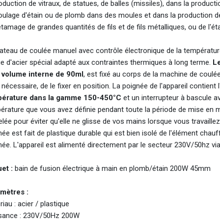
oduction de vitraux, de statues, de balles (missiles), dans la produc
ulage d'étain ou de plomb dans des moules et dans la production de fi
'étamage de grandes quantités de fils et de fils métalliques, ou de l
lateau de coulée manuel avec contrôle électronique de la températur
age d'acier spécial adapté aux contraintes thermiques à long terme.
Le
 volume interne de 90ml
, est fixé au corps de la machine de coulée 
i nécessaire, de le fixer en position. La poignée de l'appareil contient 
érature dans la gamme 150-450°C
et un interrupteur à bascule 
érature que vous avez définie pendant toute la période de mise en ma
lée pour éviter qu'elle ne glisse de vos mains lorsque vous travaille
ée est fait de plastique durable qui est bien isolé de l'élément chau
ée. L'appareil est alimenté directement par le secteur 230V/50hz via 
et :
bain de fusion électrique à main en plomb/étain 200W 45mm
mètres :
iau : acier / plastique
sance : 230V/50Hz 200W