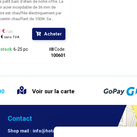
s petit bain d'étain de notre offre. La
n acier inoxydable de 36 mm de
re est chauffée électriquement par
pentin chauffant de 100W. Sa
ature peut être réglée par un
iomètre entre 200°C et 450°C. C'est
 € 
/ pc.
Acheter
il idéal pour l'étamage de petites
€ 
sans TVA
 ou de composants électroniques.
mètre intérieur du bain d'étamage est
 stock
6-25 pc.
Code:
mm et sa profondeur de 29 mm. Pour
100601
plir, vous avez besoin de 250g de
 étamer ;
00
Voir sur la carte
Contact
Shop mail : info@hotair.cz