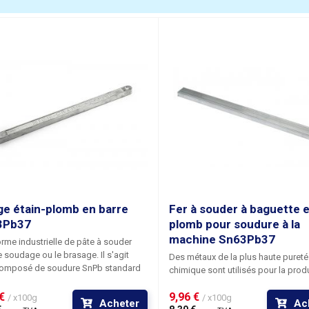
ozměry
350x60x70
motnost
370g
oids de l'emballage [kg]:
0.47 kg
age étain-plomb en barre
Fer à souder à baguette 
3Pb37
plomb pour soudure à la
machine Sn63Pb37
rme industrielle de pâte à souder
e soudage ou le brasage. Il s'agit
Des métaux de la plus haute pureté
composé de soudure SnPb standard
chimique sont utilisés pour la prod
n rapport 63/37. Ne vous laissez pas
de ces barres. Les baguettes de s
r par le fait qu'il ressemble à une
€ 
9,96 € 
pour le soudage à la machine sont
/ x100g
/ x100g
Acheter
Ac
e de plomberie ; il s'agit d'un