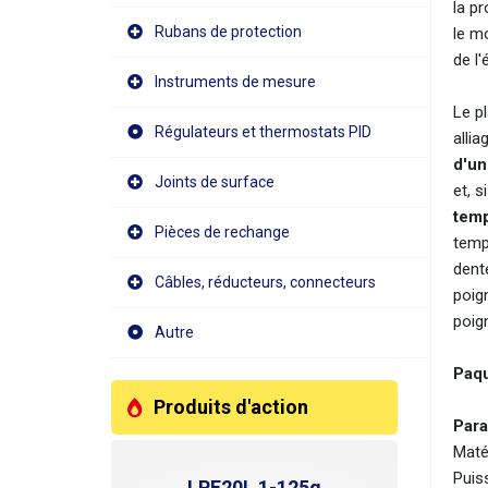
la pr
Rubans de protection
le mo
de l
Instruments de mesure
Le p
Régulateurs et thermostats PID
alli
d'un
Joints de surface
et, s
temp
Pièces de rechange
temp
dente
Câbles, réducteurs, connecteurs
poign
poign
Autre
Paqu
Produits d'action
Para
Matér
Puis
LPF20L 1-125g