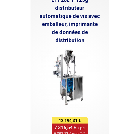
list-st
bottom 
distributeur
.produc
automatique de vis avec
margin-bo
emballeur, imprimante
paramè
99 se
de données de
automa
distribution
appliq
appliq
d'affi
gérer 
autoco
l'étiq
puis l
dans l
sélect
autoco
positi
l'emba
d'étiq
méthod
autoco
12 194,31 €
altern
7 316,54 € 
/ pc.
L'impr
6 097,12 € 
sans TVA