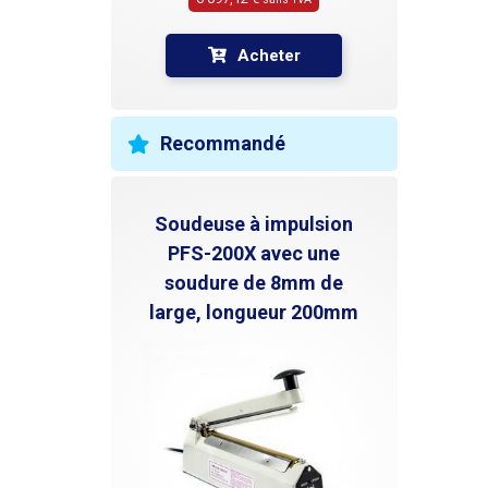
des co
241 Pour l'impression des codes et des
dates 
Acheter
241 es
imprim
ruban 
large 
Recommandé
interc
peuven
caract
d'impr
Soudeuse à impulsion
est co
PFS-200X avec une
châssi
soudure de 8mm de
précis
l'étiq
large, longueur 200mm
vertic
L'impr
automa
avant 
la tem
d'impr
cadran
l'étiq
la tem