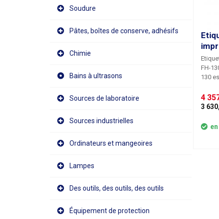
Soudure
Pâtes, boîtes de conserve, adhésifs
Etiq
impr
Chimie
Etique
FH-130 L'étiqueteuse avec impriman
Bains à ultrasons
130 es
volume
des bo
4 357
Sources de laboratoire
tout a
3 630
produi
Sources industrielles
cosmét
en
boutei
Grâce 
Ordinateurs et mangeoires
peut i
des lo
Lampes
direct
collag
Des outils, des outils, des outils
bénéfi
en un. L'étiqueteuse convient aux bouteilles
d'un d
Équipement de protection
hauteu