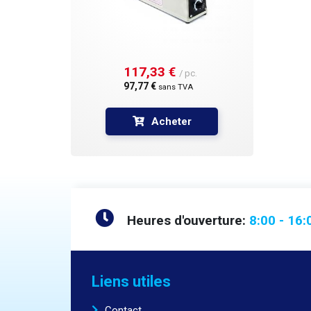
ruban 
duquel
comman
intuitive Après la familiarisation ini
la mac
117,33 € 
/ pc.
différ
97,77 € 
sans TVA
foncti
machin
d'entr
Acheter
ou l'e
l'impr
d'étiq
automa
qu'à r
machi
matric
Heures d'ouverture:
8:00 - 16:
verrou
chiffr
matric
des co
direct
Liens utiles
l'impr
marque
Contact