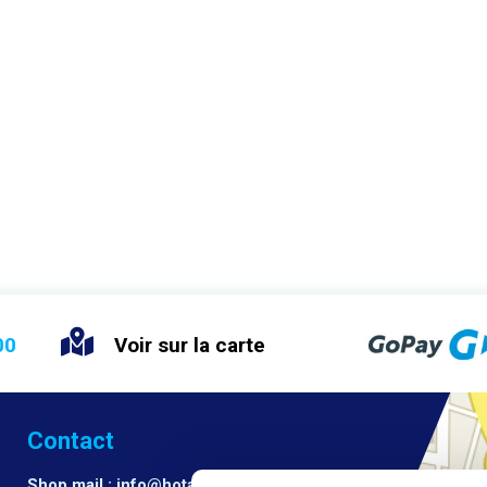
TTR utilisé, ou du matériau à partir
 les étiquettes sont fabriquées. La
de de l'étiqueteuse est simple et
tiale avec
hine et le réglage des durées des
entes tâches de l'étiqueteuse en
on des besoins de l'opérateur, la
e ne nécessite pratiquement plus
etien. Après avoir inséré la bouteille
mballage dans le support de
imante, l'ensemble du processus
uetage et d'impression se déroule
tiquement, l'opérateur n'ayant plus
etirer l'emballage déjà étiqueté de la
ne. L'imprimante comporte une
e qui peut être facilement retirée et
00
Voir sur la carte
illée sans outils. Des lettres et des
es individuels sont insérés dans la
e d'impression pour créer un texte ou
des à imprimer sur les étiquettes
ement pendant l'encollage,
Contact
ession est couramment utilisée pour
r les dates d'expiration et les lots
Shop mail : info@hotair.cz