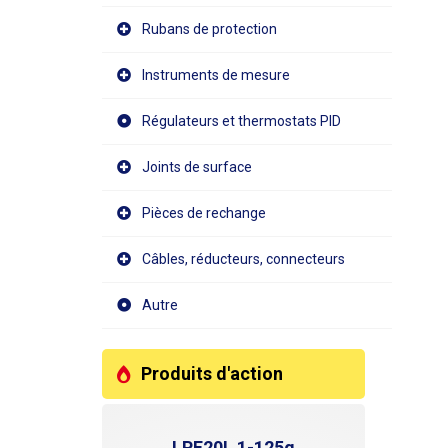
vous p
Rubans de protection
étiquettes pa
une gran
à étiq
Instruments de mesure
largeu
de 20 
Régulateurs et thermostats PID
rétroé
relativ
paramè
Joints de surface
l'écran
temps 
Pièces de rechange
lequel 
longueu
Câbles, réducteurs, connecteurs
longue
tourne
propre
Autre
machin
entre 
précision 
Produits d'action
paramè
pendan
pressé
rotatifs en si
LPF20L 1-125g